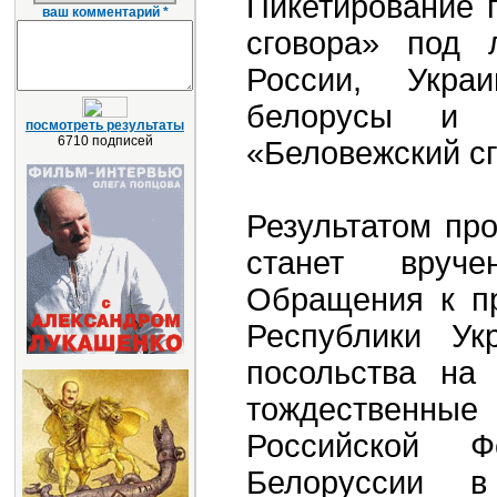
Пикетирование 
ваш комментарий *
сговора» под 
России, Укра
белорусы и 
посмотреть результаты
6710 подписей
«Беловежский сг
Результатом пр
станет вруче
Обращения к пр
Республики Ук
посольства на
тождественны
Российской 
Белоруссии в