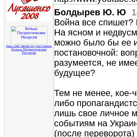
Болдырев Ю. Ю
1
Война все спишет? 
На ясном и недвусм
можно было бы ее и
Наш сайт является участником
Кольца Патриотических
постановочной: воп
Ресурсов
разумеется, не имее
будущее?
Тем не менее, кое-ч
либо пропагандист
лишь свое личное м
событиям на Украи
(после переворота)