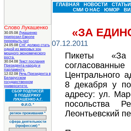
ГЛАВНАЯ
НОВОСТИ
СТАТЬ
СМИ О НАС
ЮМОР
ВИ
Слово Лукашенко
«ЗА ЕДИН
30.05.08
Лукашенко
пригрозил Европе
перекрыть газ!
07.12.2011
24.05.08
СНГ должно стать
одной из мировых зон
Пикеты «За
мощного экономического
роста.
30.04.08
Текст послания
согласованн
Президента народу и
парламенту.
Центрального а
12.02.08
Речь Президента в
Беларусском
государственном
8 декабря у по
университете.
СБОР ПОДПИСЕЙ
адресу: ул. Мар
В ПОДДЕРЖКУ
ЛУКАШЕНКО А.Г.
посольства Р
Ф.И.О. *
Леонтьевский пер
регион проживания *
сфера деятельности
(профессия) *