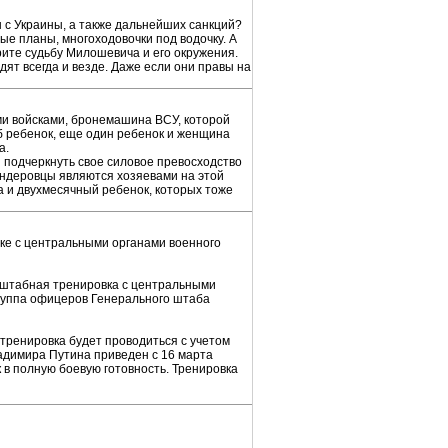
ы с Украины, а также дальнейших санкций?
ые планы, многоходовочки под водочку. А
рите судьбу Милошевича и его окружения.
дят всегда и везде. Даже если они правы на
ми войсками, бронемашина ВСУ, которой
б ребенок, еще один ребенок и женщина
а.
подчеркнуть свое силовое превосходство
андеровцы являются хозяевами на этой
а и двухмесячный ребенок, которых тоже
ке с центральными органами военного
-штабная тренировка с центральными
руппа офицеров Генерального штаба
ренировка будет проводиться с учетом
адимира Путина приведен с 16 марта
 в полную боевую готовность. Тренировка