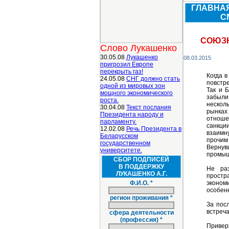
ГЛАВНА
С
СОЮЗН
Слово Лукашенко
30.05.08
Лукашенко
08.03.2015
пригрозил Европе
перекрыть газ!
Когда в
24.05.08
СНГ должно стать
повстре
одной из мировых зон
Так и 
мощного экономического
забыли
роста.
нескол
30.04.08
Текст послания
рынках 
Президента народу и
отноше
парламенту.
санкци
12.02.08
Речь Президента в
взаимн
Беларусском
прочим
государственном
Вернув
университете.
промышл
СБОР ПОДПИСЕЙ
В ПОДДЕРЖКУ
Не раз
ЛУКАШЕНКО А.Г.
простра
Ф.И.О. *
эконом
особенн
регион проживания *
За пос
встреча
сфера деятельности
(профессия) *
Привер