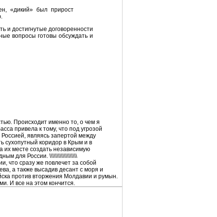
ен, «дикий» был прирост
.
ть и достигнутые договоренности
мные вопросы готовы обсуждать и
тью. Происходит именно то, о чем я
сса привела к тому, что под угрозой
с Россией, являясь запертой между
ь сухопутный коридор в Крым и в
на их месте создать независимую
я России. \\\\\\\\\\\\\\\\\\\
, что сразу же повлечет за собой
ева, а также высадив десант с моря и
йска против вторжения Молдавии и румын.
и. И все на этом кончится.