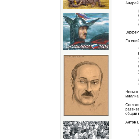
Андрей
Эффекти
Евгени
Несмот
миллиар
Согласо
развива
общий н
Антон Б