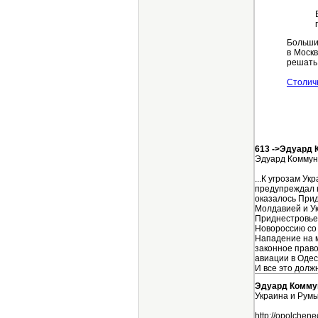
Больши
в Москв
решать
Столич
613 ->Эдуард
Эдуард Коммун
...К угрозам У
предупреждал н
оказалось Прид
Молдавией и Ук
Приднестровье.
Новороссию со с
Нападение на м
законное право
авиации в Одес
И все это долж
Эдуард Комму
Украина и Рум
http://opolchen