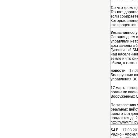
Так что кремля
Так вот, дорог
если собираете
Которых в конц
сто процентов.
Умышленное у
Сегодня днем в
управляли нетр
доставлены в б
Гусеничный БМ
над населением
земле и что он
сбили, в тяжел
новости
17.0
Белорусские в
управления ВС
17 марта в во
органами воен
Вооруженных С
По заявлению 
реальных дейс
вместе с отдел
продлится до 2
http://www.mil.b
S&P
17.03.20
Радио «Апокали