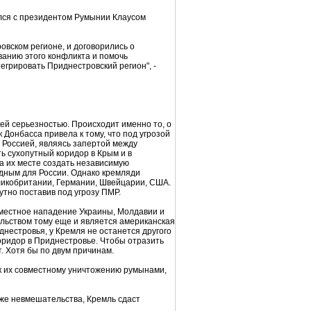
ился с президентом Румынии Клаусом
овском регионе, и договорились о
ванию этого конфликта и помочь
грировать Приднестровский регион", -
ей серьезностью. Происходит именно то, о
Донбасса привела к тому, что под угрозой
с Россией, являясь запертой между
ь сухопутный коридор в Крым и в
на их месте создать независимую
одным для России. Однако кремляди
Великобритании, Германии, Швейцарии, США.
утно поставив под угрозу ПМР.
овместное нападение Украины, Молдавии и
ельством тому еще и является американская
нестровья, у Кремля не останется другого
коридор в Приднестровье. Чтобы отразить
. Хотя бы по двум причинам.
к их совместному уничтожению румынами,
 же невмешательства, Кремль сдаст