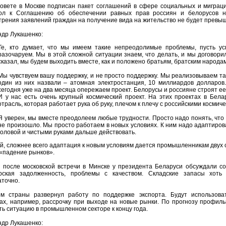
совете в Москве подписан пакет соглашений в сфере социальных и миграц
ол к Соглашению об обеспечении равных прав россиян и белорусов н
рения заявлений граждан на получение вида на жительство не будет превыш
ндр Лукашенко:
Те, кто думает, что мы имеем такие непреодолимые проблемы, пусть ус
разочаруем. Мы в этой сложной ситуации знаем, что делать, и мы договорили
сказал, мы будем выходить вместе, как и положено братьям, братским народам
Мы чувствуем вашу поддержку, и не просто поддержку. Мы реализовываем та
один из них назвали – атомная электростанция, 10 миллиардов долларов.
сегодня уже на два месяца опережаем проект. Белорусы и россияне строят ее в
И у нас есть очень крупный космический проект. На этих проектах в Бела
отрасль, которая работает рука об руку, плечом к плечу с российскими косми
Я уверен, мы вместе преодолеем любые трудности. Просто надо понять, что
не произошло. Мы просто работаем в новых условиях. К ним надо адаптирова
головой и чистыми руками дальше действовать.
, сложнее всего адаптация к новым условиям дается промышленникам двух ст
 «падение рынков».
з после московской встречи в Минске у президента Беларуси обсуждали со
рская задолженность, проблемы с качеством. Складские запасы хоть 
аточно.
м страны развернул работу по поддержке экспорта. Будут использов
ах, например, рассрочку при выходе на новые рынки. По прогнозу профиль
ь ситуацию в промышленном секторе к концу года.
ндр Лукашенко: