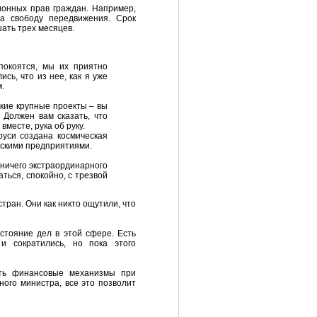
ионных прав граждан. Например,
а свободу передвижения. Срок
ать трех месяцев.
покоятся, мы их приятно
сь, что из нее, как я уже
.
кие крупные проекты – вы
 Должен вам сказать, что
месте, рука об руку.
руси создана космическая
ческими предприятиями.
 ничего экстраординарного
ться, спокойно, с трезвой
ран. Они как никто ощутили, что
стояние дел в этой сфере. Есть
и сократились, но пока этого
ать финансовые механизмы при
ного министра, все это позволит