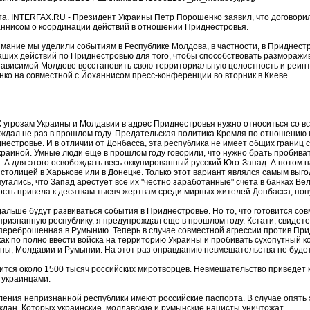
та. INTERFAX.RU - Президент Украины Петр Порошенко заявил, что договор
ннисом о координации действий в отношении Приднестровья.
мание мы уделили событиям в Республике Молдова, в частности, в Приднестр
ших действий по Приднестровью для того, чтобы способствовать разморажи
ависимой Молдове восстановить свою территориальную целостность и реинте
ко на совместной с Йоханнисом пресс-конференции во вторник в Киеве.
 угрозам Украины и Молдавии в адрес Приднестровья нужно относиться со вс
ждал не раз в прошлом году. Предательская политика Кремля по отношению к 
нестровье. И в отличии от Донбасса, эта республика не имеет общих границ 
раиной. Умные люди еще в прошлом году говорили, что нужно брать пробиват
 А для этого освобождать весь оккупированный русский Юго-Запад. А потом 
столицей в Харькове или в Донецке. Только этот вариант являлся самым выг
пугались, что Запад арестует все их "честно заработанные" счета в банках 
сость привела к десяткам тысяч жертвам среди мирных жителей Донбасса, поп
 дальше будут развиваться события в Приднестровье. Но то, что готовится с
ризнанную республику, я предупреждал еще в прошлом году. Кстати, свидет
переброшенная в Румынию. Теперь в случае совместной агрессии против Прид
как по полно ввести войска на территорию Украины и пробивать сухопутный 
ны, Молдавии и Румынии. На этот раз оправданию невмешательства не будет
ится около 1500 тысяч российских миротворцев. Невмешательство приведет 
 украинцами.
ления непризнанной республики имеют российские паспорта. В случае опять
ждан. Которых украинские, молдавские и румынские нацисты уничтожат.