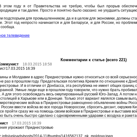
В этом году я от Правительства не требую, чтобы был прорыв обеспеч
продукции и так далее. Просто и понятно было сказано: не ухудшить ситуацию
м подспорьем для промышленником, да и в целом для экономики, должны ста
е. Этот год непросто начинается и для Беларуси, и для России, но пробле
 сообща.
ное телевидение
Комментарии к статье (всего 221)
 Коммунист
18.03.2015 18:58
ист17.03.2015 16:39
краины и Молдавии в адрес Приднестровья нужно относиться со всей серьезнос
е раз в прошлом году. Предательская политика Кремля по отношению к Донба
нестровье. И в отличии от Донбасса, эта республика не имеет общих границ 
раиной. Умные люди еще в прошлом году говорили, что нужно брать пробиват
 А для этого освобождать весь оккупированный русский Юго-Запад. А потом 
толицей в Харькове или в Донецке. Только этот вариант являлся самым выгодным дл
иротворческие войска в Приднестровье равноценно объявлению войны России
 России ввести войска во все города Новороссии, сбросить десант, окружив Ки
се пройти сразу же на помощь своим войскам в Приднестровье и выставив во
но быть очень быстро сделано с одновременными ударами с воздуха и ракетам
нист
17.03.2015 16:39
ыния угрожают Приднестровью
ec.info/uploads/posts/2014-11/thumbs/1416562137_pk_moldovy.jpeg