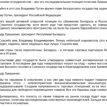
оннем сотрудничестве – все это последовательная позиция политика Лукашен
йно в этот раз Владимир Путин вручил главе белорусского государства орден
ир Путин, президент Российской Федерации:
Без вашей активной открытой позиции по сближению Беларуси и Росси
Союзного государства, хотя много еще там предстоит сделать, но сове
Единого экономического пространства, не было бы нашего Евразийского союз
ндр Лукашенко, президент Республики Беларусь:
Спасибо вам, Владимир Владимирович. Теперь небесный покровитель (это 
будет, надеюсь, меня защищать еще лучше. Спасибо вам.
ики стран тесно переплетены. Беларусь – в пятерке торговых партнеров Р
ии и Италии.
ельствами двух государств была утверждена совместная антикризисная п
орговля. В последние два года товарооборот пошел на спад – нужно восстан
ии Высшего госсовета Союзного государства в Александровском зале Кремля
ндр Лукашенко:
Мы не скрываем. К сожалению, у нас уже два года немного падает товарооб
причина этого – неблагоприятная внешнеэкономическая конъюнкту
недорабатываем. Создаем напряженность торговых отношений, из-за чего
барьеры для свободного перемещения товаров. Все эти барьеры надо снимать
Договорились, что попасть со своим товаром на рынок соседа будет еще
конечно, политика протекционизма собственных производителей. Больше воз
участия в госзакупках.