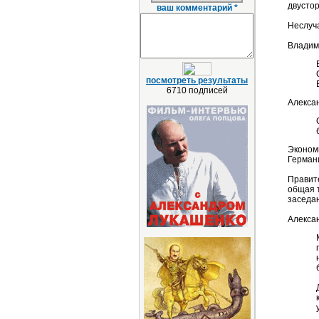
двустор
ваш комментарий *
Неслуча
Владим
посмотреть результаты
6710 подписей
Алекса
Эконом
Герман
Правит
общая т
заседан
Алекса