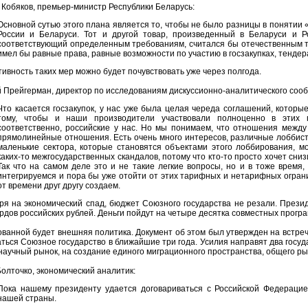
 Кобяков, премьер-министр Республики Беларусь:
Основной сутью этого плана является то, чтобы не было разницы в понятии 
России и Беларуси. Тот и другой товар, произведенный в Беларуси и 
соответствующий определенным требованиям, считался бы отечественным то
имел бы равные права, равные возможности по участию в госзакупках, тендера
вность таких мер можно будет почувствовать уже через полгода.
й Прейгерман, директор по исследованиям дискуссионно-аналитического соо
Что касается госзакупок, у нас уже была целая череда соглашений, которы
тому, чтобы и наши производители участвовали полноценно в этих го
соответственно, российские у нас. Но мы понимаем, что отношения между
прямолинейные отношения. Есть очень много интересов, различные лоббисты
маленькие сектора, которые становятся объектами этого лоббирования, м
каких-то межгосударственных скандалов, потому что кто-то просто хочет сниз
Так что на самом деле это и не такие легкие вопросы, но и в тоже время,
интегрируемся и пора бы уже отойти от этих тарифных и нетарифных огран
от времени друг другу создаем.
ря на экономический спад, бюджет Союзного государства не резали. Прези
дов российских рублей. Деньги пойдут на четыре десятка совместных програ
ванной будет внешняя политика. Документ об этом был утвержден на встрече
ться Союзное государство в ближайшие три года. Усилия направят два госуд
аучный рынок, на создание единого миграционного пространства, общего ры
олточко, экономический аналитик:
Пока нашему президенту удается договариваться с Российской Федерацие
нашей страны.