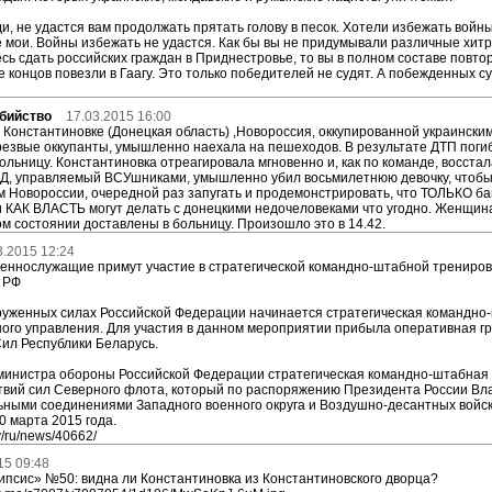
ди, не удастся вам продолжать прятать голову в песок. Хотели избежать войн
ие мои. Войны избежать не удастся. Как бы вы не придумывали различные хитр
сь сдать российских граждан в Приднестровье, то вы в полном составе повто
е концов повезли в Гаагу. Это только победителей не судят. А побежденных су
бийство
17.03.2015 16:00
 Константиновке (Донецкая область) ,Новороссия, оккупированной украински
езвые оккупанты, умышленно наехала на пешеходов. В результате ДТП поги
ольницу. Константиновка отреагировала мгновенно и, как по команде, восстал
Д, управляемый ВСУшниками, умышленно убил восьмилетнюю девочку, чтобы 
 Новороссии, очередной раз запугать и продемонстрировать, что ТОЛЬКО б
и КАК ВЛАСТЬ могут делать с донецкими недочеловеками что угодно. Женщин
ом состоянии доставлены в больницу. Произошло это в 14.42.
3.2015 12:24
оеннослужащие примут участие в стратегической командно-штабной трениров
 РФ
оруженных силах Российской Федерации начинается стратегическая командно
ного управления. Для участия в данном мероприятии прибыла оперативная г
ил Республики Беларусь.
министра обороны Российской Федерации стратегическая командно-штабная т
твий сил Северного флота, который по распоряжению Президента России Вл
ьными соединениями Западного военного округа и Воздушно-десантных войск
0 марта 2015 года.
y/ru/news/40662/
15 09:48
псис» №50: видна ли Константиновка из Константиновского дворца?