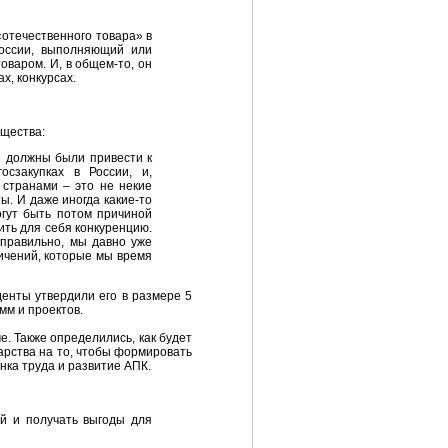
«отечественного товара» в
России, выполняющий или
варом. И, в общем-то, он
х, конкурсах.
бщества:
е должны были привести к
сзакупках в России, и,
 странами – это не некие
. И даже иногда какие-то
огут быть потом причиной
ить для себя конкуренцию.
 правильно, мы давно уже
ичений, которые мы время
денты утвердили его в размере 5
мм и проектов.
. Также определились, как будет
арства на то, чтобы формировать
нка труда и развитие АПК.
й и получать выгоды для