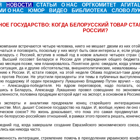
Я
НОВОСТИ
СТАТЬИ
О НАС
ОРГКОМИТЕТ
АГИТА
МИ О НАС
ЮМОР
ВИДЕО
БИБЛИОТЕКА
СЛОВО Л
ОЕ ГОСУДАРСТВО: КОГДА БЕЛОРУССКИЙ ТОВАР СТА
РОССИИ?
 компании встречаются четыре человека, никто не мешает двоим из них отой
чаться и поговорить, поскольку у них могут быть свои интересы и, если угод
Беларусь с Россией, вступив в новый год в новом альянсе четырех стран 
. Высший госсовет Беларуси и России для утверждения общего бюджета 
ько месяцев позже, чем планировалось. Понятное дело: ожидали, когда уля
ситуация, да и другие обстоятельства, внешнеполитические, немаловажны –
нию к России. И, кстати говоря, на этой неделе Обама подписал-таки док
и против России. Не упустили президенты эти темы в публичных выступлен
ую поддержку. И орден президенту Лукашенко Владимир Путин вручил – ор
 – Александра-победителя. Но ядром переговоров, надо полагать, ос
шись в Беларусь, Александр Лукашенко провел совещание по экономич
енности, половина продукции которой идет на экспорт, в основном в Россию
 эксперты и аналитики предрекали конец старейшего интеграционно
нстве. Мол, дышит Союзное государство на ладан. И, вообще, нужно ли оно 
ическом союзе? Но жизнь доказывает, что пока это самая продвинутая 
о белорусско-российских отношений, в рамках этого проекта решать, конечно,
ледний год, когда завершали создание Евразийского экономического союза
лись как никогда часто.
женность интеграции, стремление помочь в преодолении украинского конфл