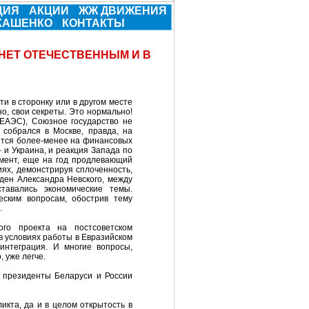
ЦИЯ
АКЦИИ
ЖЖ ДВИЖЕНИЯ
УКАШЕНКО
КОНТАКТЫ
НЕТ ОТЕЧЕСТВЕННЫМ И В
ти в сторонку или в другом месте
но, свои секреты. Это нормально!
(ЕАЭС), Союзное государство не
собрался в Москве, правда, на
жется более-менее на финансовых
 и Украина, и реакция Запада по
умент, еще на год продлевающий
иях, демонстрируя сплоченность,
ден Александра Невского, между
тавались экономические темы.
еским вопросам, обострив тему
.
го проекта на постсоветском
в условиях работы в Евразийском
интеграция. И многие вопросы,
 уже легче.
, президенты Беларуси и России
икта, да и в целом открытость в