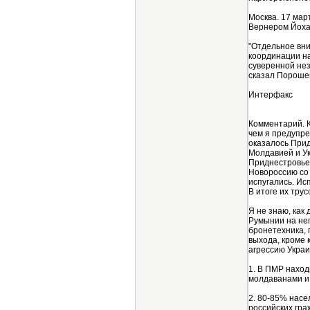
Москва. 17 мар
Вернером Йоха
"Отдельное вни
координации на
суверенной нез
сказал Порошен
Интерфакс
Комментарий. К
чем я предупре
оказалось Прид
Молдавией и Ук
Приднестровье.
Новороссию со 
испугались. Ис
В итоге их тру
Я не знаю, как
Румынии на неп
бронетехника, 
выхода, кроме 
агрессию Украи
1. В ПМР наход
молдаванами и
2. 80-85% насе
российских гра