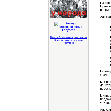
На гос
Проток
рассмот
Алекса
Наш сайт является участником
Кольца Патриотических
Ресурсов
Пожалуй
значит
Как ра
дебито
недост
Минпро
продаж
улучшит
Алекса