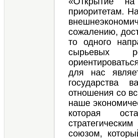
«Открытие н
приоритетам. Н
внешнеэконом
сожалению, дост
то одного напр
сырьевых р
ориентироватьс
для нас являе
государства в
отношения со в
наше экономичес
которая ос
стратегически
союзом, которы