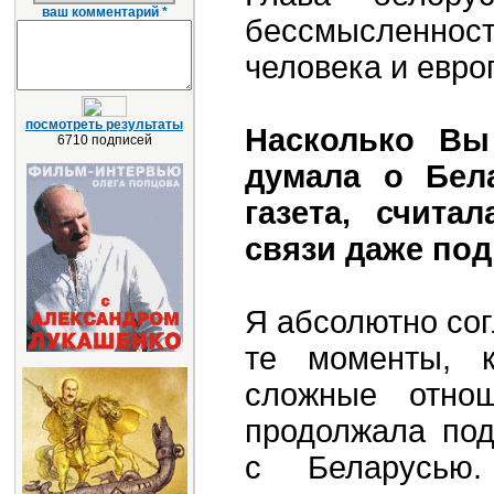
ваш комментарий *
бессмысленнос
человека и евро
посмотреть результаты
Насколько Вы
6710 подписей
думала о Бел
газета, счита
связи даже по
Я абсолютно сог
те моменты, 
сложные отно
продолжала под
с Беларусью