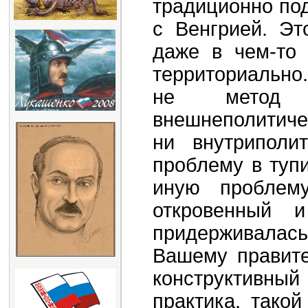
традиционно по
с Венгрией. Эт
даже в чем-то
территориально.
не метод 
внешнеполитиче
ни внутриполи
проблему в туп
иную проблем
откровенный 
придерживалась
Вашему правите
конструктивны
практика, тако