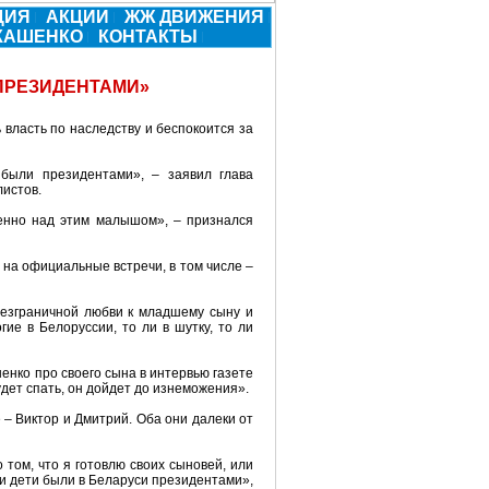
ЦИЯ
АКЦИИ
ЖЖ ДВИЖЕНИЯ
УКАШЕНКО
КОНТАКТЫ
 ПРЕЗИДЕНТАМИ»
власть по наследству и беспокоится за
 были президентами», – заявил глава
листов.
бенно над этим малышом», – признался
на официальные встречи, в том числе –
безграничной любви к младшему сыну и
гие в Белоруссии, то ли в шутку, то ли
шенко про своего сына в интервью газете
удет спать, он дойдет до изнеможения».
 – Виктор и Дмитрий. Оба они далеки от
 том, что я готовлю своих сыновей, или
мои дети были в Беларуси президентами»,