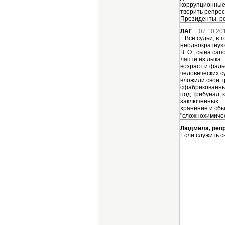
коррупционные 
творить репрес
Президенты, ро
ЛАГ
07.10.20
...Все судьи, 
неоднократную
В. О., сына сап
лапти из лыка.
возраст и фаль
человеческих с
вложили свои т
сфабрикованные
под Трибунал, 
заключенных...
хранение и сбы
"сложнохимическ
Людмила, реп
Если служить св