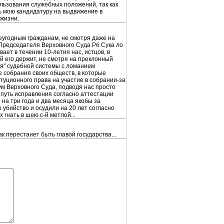
льзования служебных положений, так как
ь мою кандидатуру на выдвижение в
 жизни.
неугодным гражданам, не смотря даже на
Председателя Верховного Суда Рб Сука ло
вает в течении 10-летия нас, истцов, в
ый его держит, не смотря на преклонный
ия" судебной системы с ломанием
е собрания своих обществ, в которые
туционного права на участие в собрании-за
м Верховного Суда, подводя нас просто
а путь исправления согласно аттестации
 на три года и два месяца якобы за
 убийство и осудили на 20 лет согласно
 гнать в шею с-й метлой...
ак перестанет быть главой государства...