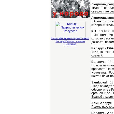
Людмила, реп
«Власть переда
стыдно и не сос
Людмила, реп
.. А никто их 
отбирают жилье,
KU
13.10.201
...Информация 
которых застав
Наш сайт является участником
Кольца Патриотических
доказать потом
Ресурсов
Беларус - Еб
Тебе, конечно,
сраный.
Беларус
13.1
Практически на
провластные сай
уготована... Р
ноют и ноют на 
Samludval
13
Люди обходят с
обеспечить в Р
органов. Нас 9
Враньё и корру
Али-Беларус
Пшоль нах, жидо
Беларус - Али