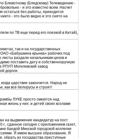
 по Блевотному (Блядскому) Телевидению -
бровольно - и это известно всем. Насчет
я остаться без работы, приходится
никто - это было видно и это снято на
ляли по ТВ еще перед его поезкой в Китай),
икетах, так и на государственных
а ОАО «Бабушкина крынка» рабочих под
е листы раздали начальникам цехов и
одимо поставить дату и собственноручную
из РПУП Могилевский завод
ой дороги.
, когда царствие закончится. Народ не
, как все белорусы и строят!
ирамбы ЛУКЕ просто смеются над
иная жизнь у них .и детей своих козлами
ан на выдвижение кандидатур на пост
г., сданное сегодня с приложением газет,
мне бандой Минской городской коллегии
ессиями. Я имею высшее образование. Я
е, убрать из государства преступные