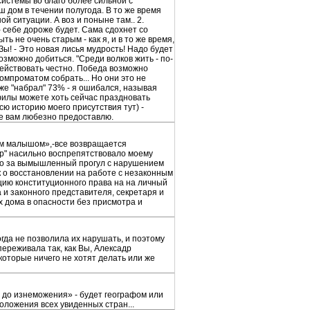
системы во благо более сильной с
ш дом в течении полугода. В то же время
й ситуации. А воз и поныне там.. 2.
 - себе дороже будет. Сама сдохнет со
ь не очень старым - как я, и в то же время,
 Зы! - Это новая лисья мудрость! Надо будет
озможно добиться. "Среди волков жить - по-
 действовать честно. Победа возможно
 компроматом собрать... Но они это не
 уже "набрал" 73% - я ошибался, называя
офилы можете хоть сейчас праздновать
сю историю моего присутствия тут) -
ое вам любезно предоставлю.
этим малышом»,-все возвращается
ор" насильно воспрепятствовало моему
лило за вымышленный прогул с нарушением
ск о восстановлении на работе с незаконным
цию конституционного права на на личный
 и законного представителя, секретаря и
 дома в опасности без присмотра и
огда не позволила их нарушать, и поэтому
переживала так, как Вы, Алексадр
которые ничего не хотят делать или же
ет до изнеможения» - будет географом или
положения всех увиденных стран...