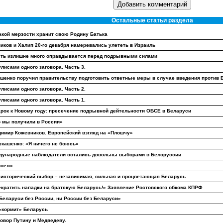
Остальные статьи раздела
акой мерзости хранит свою Родину Батька
иков и Халип 20-го декабря намеревались улететь в Израиль
ть излишне много оправдывается перед подрывными силами
улисами одного заговора. Часть 3.
шенко поручил правительству подготовить ответные меры в случае введения против Б
улисами одного заговора. Часть 2.
улисами одного заговора. Часть 1.
рок к Новому году: пресечение подрывной дейтельности ОБСЕ в Беларуси
 мы получили в России»
имир Кожевников. Европейский взгляд на «Плошчу»
укашенко: «Я ничего не боюсь»
дународные наблюдатели остались довольны выборами в Белоруссии
пело...
исторический выбор – независимая, сильная и процветающая Беларусь
кратить нападки на братскую Беларусь!» Заявление Ростовского обкома КПРФ
Беларуси без России, ни России без Беларуси»
«кормит» Беларусь
овор Путину и Медведеву.