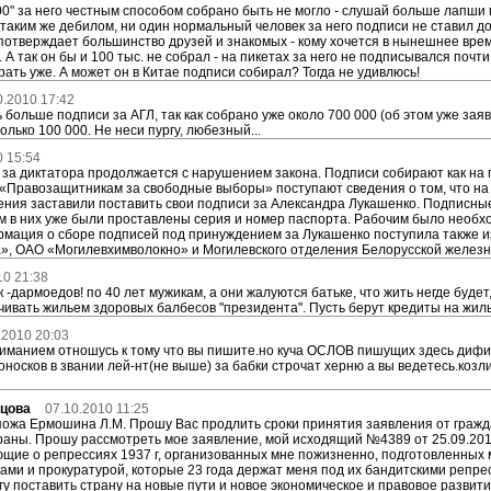
00" за него честным способом собрано быть не могло - слушай больше лапши
 таким же дебилом, ни один нормальный человек за него подписи не ставил до
потверждает большинство друзей и знакомых - кому хочется в нынешнее врем
А так он бы и 100 тыс. не собрал - на пикетах за него не подписывался почти 
врать уже. А может он в Китае подписи собирал? Тогда не удивлюсь!
0.2010 17:42
 больше подписи за АГЛ, так как собрано уже около 700 000 (об этом уже заяв
олько 100 000. Не неси пургу, любезный...
0 15:54
за диктатора продолжается с нарушением закона. Подписи собирают как на п
 «Правозащитникам за свободные выборы» поступают сведения о том, что н
ения заставили поставить свои подписи за Александра Лукашенко. Подписны
м в них уже были проставлены серия и номер паспорта. Рабочим было необх
рмация о сборе подписей под принуждением за Лукашенко поступила также 
, ОАО «Могилевхимволокно» и Могилевского отделения Белорусской железн
10 21:38
 -дармоедов! по 40 лет мужикам, а они жалуются батьке, что жить негде будет
ивать жильем здоровых балбесов "президента". Пусть берут кредиты на жилье
.2010 20:03
ниманием отношусь к тому что вы пишите.но куча ОСЛОВ пишущих здесь диф
доносков в звании лей-нт(не выше) за бабки строчат херню а вы ведетесь.козл
ецова
07.10.2010 11:25
ожа Ермошина Л.М. Прошу Вас продлить сроки принятия заявления от гражд
аны. Прошу рассмотреть мое заявление, мой исходящий №4389 от 25.09.2010 
щие о репрессиях 1937 г, организованных мне пожизненно, подготовленных 
дами и прокуратурой, которые 23 года держат меня под их бандитскими репр
гу поставить страну на новые пути и новое экономическое и правовое развити