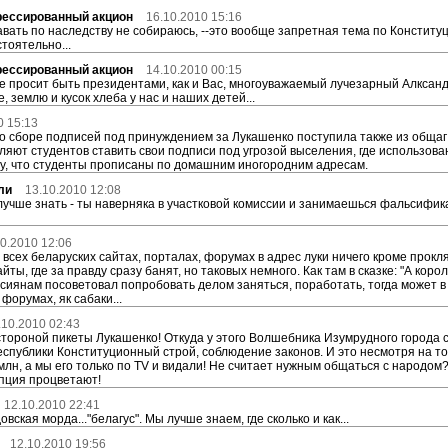
рессированный акцион
16.10.2010 15:16
вать по наследству не собираюсь, --это вообще запретная тема по Конституции
тоятельно...
рессированный акцион
14.10.2010 00:15
и не просит быть президентами, как и Вас, многоуважаемый лучезарный Алксан
 землю и кусок хлеба у нас и наших детей...
0 15:13
о сборе подписей под принуждением за Лукашенко поступила также из общаг
ляют студентов ставить свои подписи под угрозой выселения, где использов
у, что студенты прописаны по домашним иногородним адресам.
Али
13.10.2010 12:08
 лучше знать - ты наверняка в участковой комиссии и занимаешься фальсифи
0.2010 12:06
 всех беларуских сайтах, порталах, форумах в адрес луки ничего кроме прокл
ты, где за правду сразу банят, но таковых немного. Как там в сказке: "А коро
оссиянам посоветовал попробовать делом заняться, поработать, тогда может в
форумах, як сабаки...
.10.2010 02:43
тороной пикеты Лукашенко! Откуда у этого Волшебника Изумрудного города ст
еспублики Конституционный строй, соблюдение законов. И это несмотря на т
 млн, а мы его только по TV и видали! Не считает нужным общаться с народ
пция процветают!
12.10.2010 22:41
вская морда..."белагус". Мы лучше знаем, где сколько и как...
12.10.2010 19:56