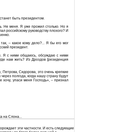
естанет быть президентом.
ь. Не меня. Я уже прожил столько. Но я
лал российскому руководству плохого? И
шенко.
так, – какое кому дело?... Я бы его мог
усский президент.
ья. Я с ними общаюсь, обсуждаю с ними
 где нам жить? Из Дроздов [резиденция
, Петрова, Сидорова, это очень крепкие
 через полгода, когда нашу страну будут
е хочу, упаси меня Господь», – признал
а на Слона...
 порождает эти частности. И есть следующие