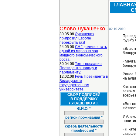
ГЛАВНА
С
Слово Лукашенко
02.10.2010
30.05.08
Лукашенко
Презид
пригрозил Европе
судьбу 
перекрыть газ!
24.05.08
СНГ должно стать
«Власт
одной из мировых зон
белорус
мощного экономического
роста.
«Мечта
30.04.08
Текст послания
белорус
Президента народу и
парламенту.
Ранее 
12.02.08
Речь Президента в
на ауд
Беларусском
государственном
Как со
университете.
заявил 
СБОР ПОДПИСЕЙ
всерьез
В ПОДДЕРЖКУ
ЛУКАШЕНКО А.Г.
«Вот он
«Извест
Ф.И.О. *
У Алекс
регион проживания *
политик
сфера деятельности
«Я кате
(профессия) *
старшег