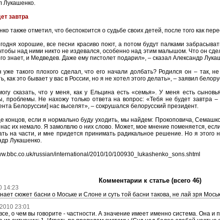
л Лукашенко.
дет завтра
ко также отметил, что беспокоится о судьбе своих детей, после того как пер
годня хорошие, все песни красиво поют, а потом будут палками забрасыват
чтобы над ними никто не издевался, особенно над этим малышом. Что он сде
го знает, и Медведев. Даже ему пистолет подарил», – сказал Александр Лука
 уже такого плохого сделал, что его начали долбать? Родился он – так, не 
ь, как это бывает у вас в России, но я не хотел этого делать», – заявил белор
могу сказать, что у меня, как у Ельцина есть «семья». У меня есть сынов
ы, проблемы. Не нахожу только ответа на вопрос: «Тебя не будет завтра –
нта Белоруссии] нас выселят», – сокрушался белорусский президент.
е концов, если я нормально буду уходить, мы найдем: Прокоповича, Семашко
 нас их немало. Я замолвлю о них слово. Может, мое мнение поменяется, если
ть на части, и мне придется принимать радикальное решение. Но я этого н
ндр Лукашенко.
www.bbc.co.uk/russian/international/2010/10/100930_lukashenko_sons.shtml
Комментарии к статье (всего 46)
0 14:23
нает сюжет басни о Моське и Слоне и суть той басни такова, не лай зря Моськ
.2010 23:01
все, о чем вы говорите - частности. А значение имеет именно система. Она и