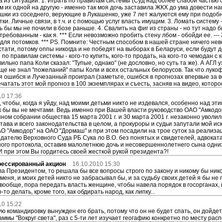
 из ситуации: 1. Играть по правилам системы (Суд над более слабой частью 
 их одной на другую - именно так моя дочь заставила ЖКХ до ума довести на
шки из соседнего, верующие в Лукашенко, уже 7 лет жалуются ему при подобно
ки. Личные связи, в т.ч. и с помощью услуг власть имущим. 3. Ломать систему
бы мы не почили в бозе раньше. 4. Свалить на фиг из страны - но тут надо быт
ребованным - как я. *** Если невозможно пробить стену лбом - обойди ее. ---
 для потомков. *** PS. Помните: Честным способом в нашей стране ничего нев
Кстати, потому оппы никогда и не победят на выборах в Беларуси, если будут
 по правилам системы - кого-то купить, кого-то продать, на кого-то чемодан с
ильно папа Коли сказал: "Тупые, однако" (не дословно, но суть та же). А АГЛ
 еще не знал "пожеланий" папы Коли и всех остальных белорусов. Так что лук
 я ошибся и Лучезанный проиграл (заметьте, ошибся в прогнозах впервые за в
чатать этот мой прогноз в 100 экземплярах и съесть, засняв на видео, котор
10 17:36
м, чтобы, когда я уйду, над моими детьми никто не издевался, особенно над 
к бы вы не мечтами. Ведь именно при Вашей власти руководство ОАО "Амкод
нном собрании общества 15 марта 2001 г. и 30 марта 2001 г. незаконно уво
става и всего законодательства в целом, а прокуроры и судьи запутали мой и
 "Амкодор" на ОАО "Дормаш" и при этом посадили на трое суток за реализа
дателю Верховного Суда РБ Сука ло В.О. без понятых и свидетелей, адвоката
ого протокола, оставив малолетнюю дочь и несовершеннолетнего сына одних
И при этом Вы гордитесь своей жесткой рукой президента?!
рессированный акцион
16.10.2010 15:30
ыла Президентом, то решала бы все вопросы строго по закону и никому бы ник
меня, и моих детей никто не забрасывал бы, и за судьбу своих детей я бы не 
 вообще, пора передать власть женщине, чтобы навела порядок в госорганах, 
-то делать, кроме того, как обдирать народ, как липку...
10 15:22
ную командировку вынужден его брать, потому что он не будет спать, он дойд
ммы "Вокруг света", раз с 5-ти лет изучает геогафию конкретно по месту рас