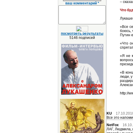
– сказа
ваш комментарий *
Что бу
Лукашен
«Все се
боюсь, 
посмотреть результаты
Путин е
5146 подписей
«Что он
спрятат
«Я не 
вопрос
президе
«В конц
люди, у
раздира
Алекса
http://
KU
17.10.201
Все это напоми
NetFox
16.10
ЛАГ, Людмила, 