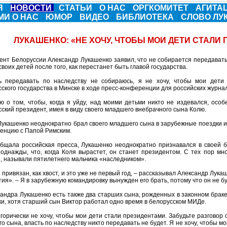
Я
НОВОСТИ
СТАТЬИ
О НАС
ОРГКОМИТЕТ
АГИТА
МИ О НАС
ЮМОР
ВИДЕО
БИБЛИОТЕКА
СЛОВО Л
ЛУКАШЕНКО: «НЕ ХОЧУ, ЧТОБЫ МОИ ДЕТИ СТАЛИ
ент Белоруссии Александр Лукашенко заявил, что не собирается передавать 
своих детей после того, как перестанет быть главой государства.
ь передавать по наследству не собираюсь, я не хочу, чтобы мои дети
ского государства в Минске в ходе пресс-конференции для российских журна
ю о том, чтобы, когда я уйду, над моими детьми никто не издевался, осо
ский президент, имея в виду своего младшего внебрачного сына Колю.
Лукашенко неоднократно брал своего младшего сына в зарубежные поездки и 
иенцию с Папой Римским.
общала российская пресса, Лукашенко неоднократно признавался в своей 
однажды, что, когда Коля вырастет, он станет президентом. С тех пор мно
, называли пятилетнего мальчика «наследником».
 привязан, как хвост, и это уже не первый год, – рассказывал Александр Лука
ия». – Я в зарубежную командировку вынужден его брать, потому что он не б
андра Лукашенко есть также два старших сына, рожденных в законном браке
и, хотя старший сын Виктор работал одно время в белорусском МИДе.
горически не хочу, чтобы мои дети стали президентами. Забудьте разговор о
о сына, власть по наследству никто передавать не будет. Я не хочу, чтобы 