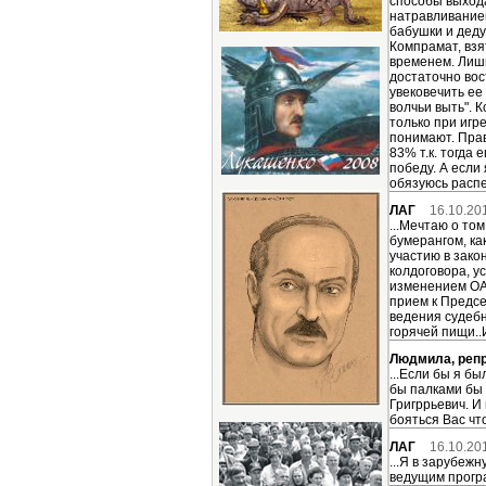
способы выхода
натравливанием
бабушки и деду
Компрамат, взят
временем. Лишь 
достаточно вост
увековечить ее
волчьи выть". 
только при игре
понимают. Прав
83% т.к. тогда
победу. А если
обязуюсь распе
ЛАГ
16.10.20
...Мечтаю о то
бумерангом, ка
участию в зако
колдоговора, у
изменением ОАО
прием к Предсе
ведения судебн
горячей пищи..
Людмила, реп
...Если бы я б
бы палками бы 
Григррьевич. И
бояться Вас что
ЛАГ
16.10.20
...Я в зарубеж
ведущим програ