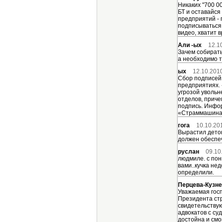
Никаких "700 0
БТ и оставайся
предприятий - 
подписываться. 
видео, хватит 
Али -ых
12.1
Зачем собирать
а необходимо т
ых
12.10.201
Сбор подписей 
предприятиях.
угрозой увольн
отделов, приче
подпись. Инфо
«Страммашина»
гога
10.10.20
Вырастил деток
должен обеспеч
руслан
09.10
людмиле. с по
вами..кучка не
определили.
Перцева-Кузн
Уважаемая госп
Президента стр
свидетельствую
адвокатов с су
достойна и смо