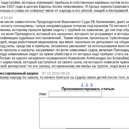
надстройки, которые извлекают прибыль в собственные карманы путем испо
сии 1937 года в центре Европы более невозможно. Я прошу зарегистрироват
скошь и слава не отвернут меня от народа и его убогой, нищей и бесправной
10 10:44
в том числе заместитель Председателя Верховного Суда РБ Калинкович, дают 
 оплату госпошлины, тупые неправосудные отписки под началом 70-летнего 
ожника, которому пришло время сидеть с трубкой на завалинке, до сих пор обу
.. по воле Президента, который его назначил, которого он устраивает и котор
сификации судебных постановлений...Таким образом, произошла "суколизац
удеб, когда работников-акционеров, как меня, насильно не допускают на общи
руд,силы, средства и прибыль, незаконно увольняют за использование консти
 прогулы и напрочь засуживают по воле зависимых судов, включая Президиу
когда невиновные сидят за чужие убийства и от которых еще требуют стать н
 Только за одного незаконно осужденного Коваленко Александра (из Бобруйка)
т наркотиков, который заступился за своего сына, на которого повесили чужое
ой экспертизе" по его запаху, оставленному им якобы на труппе, пора всех их
рессированный акцион
07.10.2010 09:33
оему народу по закону, то ничего бояться за судьбу своих детей после того, к
1
2
3
Прокомментировать статью
Имя: