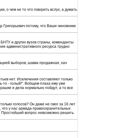
, о чем не то что говорить вслух, а думать
др Григорьевич потому, что Ваши чиновники
 БНТУ и других вузов страны, коменданты
ание административного ресурса трудно
кацией выборов, шавка продажная, хач
ятьев нет. Исключения составляют только
ль-то - голый!". Вобщем плаха ему уже
 рашке и дела нормально пойдут, а то все
олько голосов? Он даже не смог за 16 лет
о, что у нас армада правоохранительных
ом? Простейший вопрос невозможно решить.