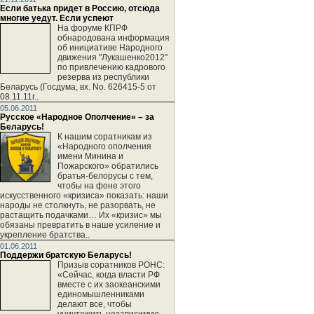
Если батька придет в Россию, отсюда
многие уедут. Если успеют
На форуме КПРФ
обнародована информация
об инициативе Народного
движения "Лукашенко2012"
по привлечению кадрового
резерва из республики
Беларусь (Госдума, вх. No. 626415-5 от
08.11.11г..
05.06.2011
Русское «Народное Ополчение» – за
Беларусь!
К нашим соратникам из
«Народного ополчения
имени Минина и
Пожарского» обратились
братья-белорусы с тем,
чтобы на фоне этого
искусственного «кризиса» показать: наши
народы не столкнуть, не разорвать, не
растащить подачками… Их «кризис» мы
обязаны превратить в наше усиление и
укрепление братства..
01.06.2011
Поддержи братскую Беларусь!
Призыв соратников РОНС:
«Сейчас, когда власти РФ
вместе с их заокеанскими
единомышленниками
делают все, чтобы
уничтожить независимую