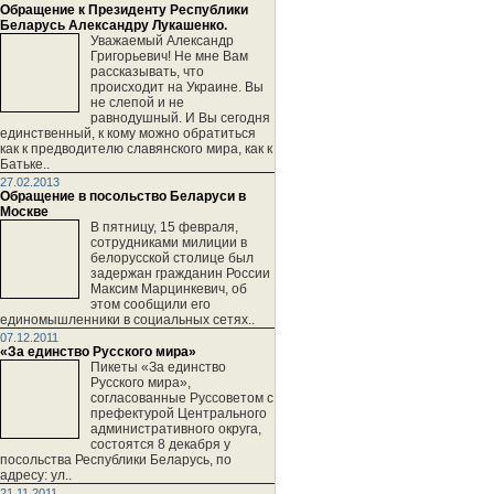
Обращение к Президенту Республики
Беларусь Александру Лукашенко.
Уважаемый Александр
Григорьевич! Не мне Вам
рассказывать, что
происходит на Украине. Вы
не слепой и не
равнодушный. И Вы сегодня
единственный, к кому можно обратиться
как к предводителю славянского мира, как к
Батьке..
27.02.2013
Обращение в посольство Беларуси в
Москве
В пятницу, 15 февраля,
сотрудниками милиции в
белорусской столице был
задержан гражданин России
Максим Марцинкевич, об
этом сообщили его
единомышленники в социальных сетях..
07.12.2011
«За единство Русского мира»
Пикеты «За единство
Русского мира»,
согласованные Руссоветом с
префектурой Центрального
административного округа,
состоятся 8 декабря у
посольства Республики Беларусь, по
адресу: ул..
21.11.2011