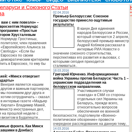
еларуси и Союзного
Статьи
ва
02.04.2016
Премьер Белоруссии: Союзное
государство принесло ощутимые
 вам с ним повезло» –
результаты
евроскептик Нормундс
В канун Дня единения
 программе «Простые
народов Белоруссии и России,
Егором Хрусталевым
который отмечается 2 апреля,
Нормундс Гростиньш,
белорусский премьер-министр
политолог, член правления
Андрей Кобяков рассказал в
«Европейского Альянса за
интервью РИА Новости о
Свободу»: «Если бы
значении союзного строительства,
Евросоюз по своим
перспективах его развития и вызовах, с
демократическим критериям
которыми сегодня приходится
пить в Евросоюз, то ему бы
сталкиваться..
18.03.2016
Григорий Юрченко. Информационная
кей: «Минск отвергает
война Украины против Беларуси: Часть 1 –
ндарты»
украинские подразделения на
Венгрия является нашим
белорусском направлении.
другом и важным партнером,
Участившиеся случаи
мы понимаем друг друга и
«наезда» в СМИ со стороны
хотим сотрудничать – сказал
отдельных сил Украины на
в интервью газете «Мадьяр
Беларусь, прежде всего,
Хирлап» Владимир Макей,
относительно вопросов
министр иностранных дел,
обеспечения ее военной
 на прошлой неделе с
безопасности, подтолкнули «Военно-
визитом в Будапеште..
политическое обозрение» провести
очередное расследование на данную тему..
имые фронта. Как Минск
14.03.2016
хавшими в Донбасс