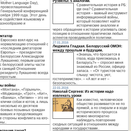
Рузвельт. 5 аналогий.
Mother Language Day),
Сравнительная история в РБ:
провозглашенный
где она? Сравнительная
Генеральной конференцией
история – важный инструмент
ября 1999 года. Этот день
информационной войны,
ью содействия языковому и
который позволяет найти
разнообразию и
исторические аналогии и
.
через обращение к истории усиливать свою
позицию в отношении практически любых
иктатор
аспектов проводившейся политики..
Евросоюз взял курс на
27.01.2016
нормализацию отношений с
Людмила Гладкая. Белорусский ОМОН:
«последним диктатором
между прошлым и будущим.
Европы» – президентом
«Знаешь, что бросается в
Белоруссии Александром
глаза, кода приезжаешь в
Лукашенко; первым шагом
Беларусь?» – спросил меня
с белорусской элиты части
знакомый из России, офицер
х санкций Отношение
запаса. – «От туристов часто
президенту Лукашенко всегда
слышу: чистота, уют,
епростым..
гостеприимство». – «А вот и нет –
безопасность..
ры войны
22.01.2016
«Монтана», «Горыныч»,
Николай Сергеев: Из истории надо
«Моджахед», «Грот», «Кит»,
извлекать уроки
«Ваниш», «Литвин» – это не
Как известно, человеческое
клички собак и котов, а лишь
общество развивается не по
несколько из десятков
прямой, а по спирали и в ходе
боевых позывных граждан
исторического процесса
евавших и продолжающих
можно многократно
е стороны конфликта на юго-
наблюдать повторение
ны..
сходных ситуаций в отношениях между
народами и государствами..
теграция такая?