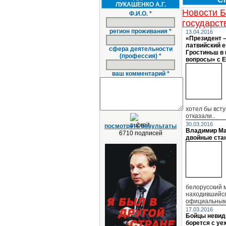
ЛУКАШЕНКО А.Г.
Новости Б
Ф.И.О. *
государст
регион проживания *
13.04.2016
«Президент –
латвийский 
сфера деятельности
Гростиньш в
(профессия) *
вопросы» с 
ваш комментарий *
хотел бы всту
отказали..
30.03.2016
посмотреть результаты
Владимир Ма
6710 подписей
двойные ста
белорусский 
находившийся
официальным 
17.03.2016
Бойцы невид
борется с уе