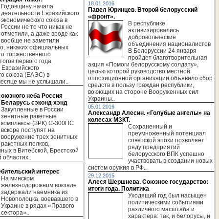
18.01.2016
Годовщину начала
Павел Юринцев. Второй белорусский
деятельности Евразийского
«фронт».
экономического союза в
В республике
России не то что никак не
активизировались
отметили, а даже вроде как
добровольческие
вообще не заметили
объединения националистов
о, никаких официальных
В Белоруссии 24 января
го торжественного
пройдет благотворительная
тогов первого года
акция «Помоги белорусскому солдату»,
 Евразийского
целью которой руководство местной
го союза (ЕАЭС) в
оппозиционной организации объявило сбор
сяце мы не услышали..
средств в пользу граждан республики,
воюющих на стороне Вооруженных сил
союзного неба Россия
Украины..
 Беларусь сэконд хэнд
05.01.2016
Закупленные в России
Александр Алесин. «Голубые ангелы» на
зенитные ракетные
колесах МЗКТ.
комплексы (ЗРК) С-300ПС
Сохраненный и
вскоре поступят на
преумноженный потенциал
вооружение трех зенитных
советской эпохи позволяет
ракетных полков,
ряду предприятий
ных в Витебской, Брестской
белорусского ВПК успешно
 областях..
участвовать в создании новых
систем оружия в РФ..
ебительский интерес
29.12.2015
На минском
Алеся Шершнева. Союзное государство:
железнодорожном вокзале
итоги года. Политика
задержали наемника из
Уходящий год был насыщен
Новополоцка, воевавшего в
политическими событиями
Украине в рядах «Правого
различного масштаба и
сектора»..
характера: так, и белорусы, и