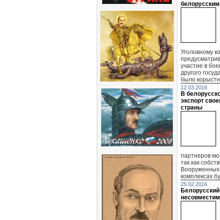
белорусским
Уголовному ко
предусматрив
участие в бо
другого госуд
было корыстн
12.03.2016
В белорусск
экспорт свое
страны
партнеров мо
так как собс
Вооруженных 
комплексах б
25.02.2016
Белорусский
несовмести