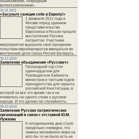
обыкновению, «народным
волеизъявлением»..
31.01.2011
«Засуньте санкции себе в Европу!»
1 февраля 2011 года в
Москве перед зданием
представительства
Евросоюза в России прошло
выступление Русских
патриотов. Участники
мероприятия выразили своё презрение
попыткам евробюрократов вмешаться во
внутренние дела союза Россия-Беларусь..
30.12.2010
Заявление объединения «Руссовет»
Прошедший год стал
одиннадцатым для
Руководителя Кабинета
министров и третьим годом
президентства для гаранта
российской Конституции, в
которой за все это время так и не
появилось ни одного слова о русском
народе. И это далеко не случайность..
09.10.2010
Заявление Русских патриотических
организаций в связи с отставкой Ю.М.
Лужкова
К сегодняшнему дню стало
предельно очевидно, что
замена московского мэра на
кого бы то ни было есть не