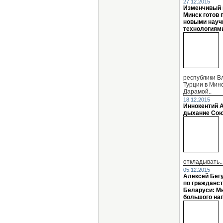
27.12.2015
Изменчивый 
Минск готов 
новыми науч
технологиям
республики В
Турции в Мин
Дарамой..
18.12.2015
Иннокентий А
дыхание Сою
откладывать..
05.12.2015
Алексей Бег
по гражданс
Беларуси: М
большого нап