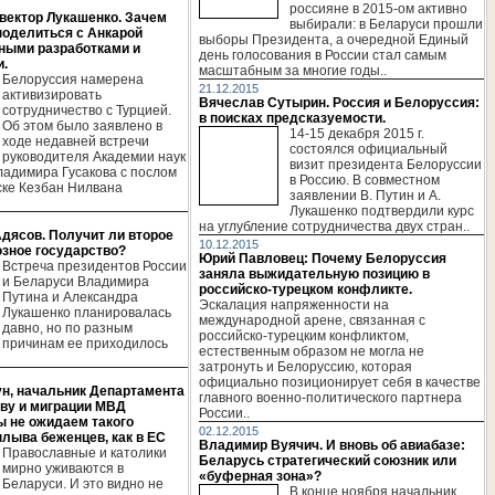
россияне в 2015-ом активно
вектор Лукашенко. Зачем
выбирали: в Беларуси прошли
поделиться с Анкарой
выборы Президента, а очередной Единый
ными разработками и
день голосования в России стал самым
и.
масштабным за многие годы..
Белоруссия намерена
21.12.2015
активизировать
Вячеслав Сутырин. Россия и Белоруссия:
сотрудничество с Турцией.
в поисках предсказуемости.
Об этом было заявлено в
14-15 декабря 2015 г.
ходе недавней встречи
состоялся официальный
руководителя Академии наук
визит президента Белоруссии
ладимира Гусакова с послом
в Россию. В совместном
ске Кезбан Нилвана
заявлении В. Путин и А.
Лукашенко подтвердили курс
на углубление сотрудничества двух стран..
дясов. Получит ли второе
10.12.2015
зное государство?
Юрий Павловец: Почему Белоруссия
Встреча президентов России
заняла выжидательную позицию в
и Беларуси Владимира
российско-турецком конфликте.
Путина и Александра
Эскалация напряженности на
Лукашенко планировалась
международной арене, связанная с
давно, но по разным
российско-турецким конфликтом,
причинам ее приходилось
естественным образом не могла не
затронуть и Белоруссию, которая
официально позиционирует себя в качестве
ун, начальник Департамента
главного военно-политического партнера
тву и миграции МВД
России..
ы не ожидаем такого
02.12.2015
лыва беженцев, как в ЕС
Владимир Вуячич. И вновь об авиабазе:
Православные и католики
Беларусь стратегический союзник или
мирно уживаются в
«буферная зона»?
Беларуси. И это видно не
В конце ноября начальник