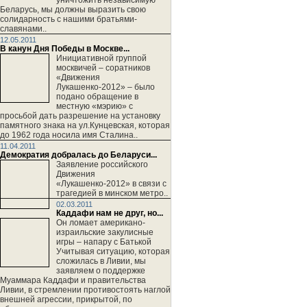
Беларусь, мы должны выразить свою
солидарность с нашими братьями-
славянами..
12.05.2011
В канун Дня Победы в Москве...
Инициативной группой
москвичей – соратников
«Движения
Лукашенко-2012» – было
подано обращение в
местную «мэрию» с
просьбой дать разрешение на установку
памятного знака на ул.Кунцевская, которая
до 1962 года носила имя Сталина..
11.04.2011
Демократия добралась до Беларуси...
Заявление российского
Движения
«Лукашенко-2012» в связи с
трагедией в минском метро..
02.03.2011
Каддафи нам не друг, но...
Он ломает американо-
израильские закулисные
игры – напару с Батькой
Учитывая ситуацию, которая
сложилась в Ливии, мы
заявляем о поддержке
Муаммара Каддафи и правительства
Ливии, в стремлении противостоять наглой
внешней агрессии, прикрытой, по