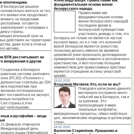
Александр Бабук. Православие как
и ополченцами.
фундаментальная основа жизни
В Белоруссии решили
белорусского народа.
основательно взяться за тех,
Православие как
кто воевал или продолжает
фундаментальная основа
воевать за пределами
жизни белорусского народаВ
республики: готовится
последнее время в
законопроект о поправках к
белорусской публицистике
дексу страны,
участились доводы о том, что
ающих реальный срок за
Беларусь не только не является частью
евых действиях на территории
русского мира, но и о том, что исконной
арства, даже если в этом не
верой белорусов является униатство,
ого мотива..
поскольку дескать именно во времена
церковной унии произошло долгожданное
ом ВПК рассчитывают на
примирение православного и католического
го вооружения в другие
христианства, и мол поэтому большим
невежеством для православных христиан
Созданная в Беларуси
является отрицание истины униатской
ракетная система залпового
церкви..
огня (РСЗО) «Полонез» с
18.02.2016
дальностью стрельбы до 200
Владимир Матвеев. Кто, если не мы?
км в перспективе при
Поводом к написанию данного
желании потенциальных
материала послужило много
жет поставляться на экспорт,
событий как в Беларуси, так и
твенные потребности
за рубежом. Это
Сил страны в этих
происходящие в мире
удут небольшими..
локальные конфликты,
миграционные процессы, обвал нефтяных
 язык и русофобия – вещи
цен, экономические неурядицы в целом ряде
мые
стран..
21 февраля отмечался
04.02.2016
Международный день
Валентин Старичёнок. Лукашенко и
родного языка (International