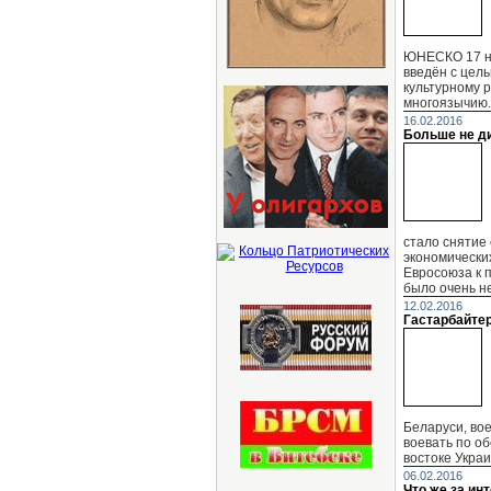
ЮНЕСКО 17 но
введён с цел
культурному 
многоязычию.
16.02.2016
Больше не д
стало снятие 
экономически
Евросоюза к 
было очень н
12.02.2016
Гастарбайте
Беларуси, во
воевать по об
востоке Украи
06.02.2016
Что же за ин