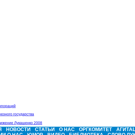
рпораций
Я
НОВОСТИ
СТАТЬИ
О НАС
ОРГКОМИТЕТ
АГИТА
МИ О НАС
ЮМОР
ВИДЕО
БИБЛИОТЕКА
СЛОВО ЛУ