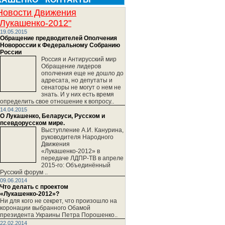
Новости Движения
"Лукашенко-2012"
19.05.2015
Обращение предводителей Ополчения
Новороссии к Федеральному Собранию
России
Россия и Антирусский мир
Обращение лидеров
ополчения еще не дошло до
адресата, но депутаты и
сенаторы не могут о нем не
знать. И у них есть время
определить свое отношение к вопросу..
14.04.2015
О Лукашенко, Беларуси, Русском и
псевдорусском мире.
Выступление А.И. Канурина,
руководителя Народного
Движения
«Лукашенко-2012» в
передаче ЛДПР-ТВ в апреле
2015-го: Объединённый
Русский форум ..
09.06.2014
Что делать с проектом
«Лукашенко-2012»?
Ни для кого не секрет, что произошло на
коронации выбранного Обамой
президента Украины Петра Порошенко..
22.02.2014