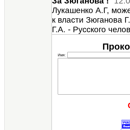
За Зюганова !
12.
Лукашенко А.Г, мож
к власти Зюганова Г
Г.А. - Русского чело
Проко
Имя: