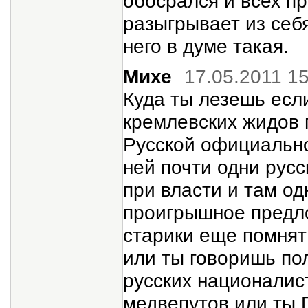
обосрался и всех п
разыгрывает из себя
него в думе такая.
Михе
17.05.2011 1
Куда ты лезешь есл
кремлевских жидов 
Русской официальн
ней почти одни русск
при власти и там од
проигрышное предло
старики еще помнят
или ты говоришь пол
русских националист
медвепутов или ты 