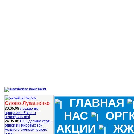
ГЛАВНАЯ
Слово Лукашенко
30.05.08
Лукашенко
НАС
ОРГ
пригрозил Европе
перекрыть газ!
24.05.08
СНГ должно стать
АКЦИИ
ЖЖ
одной из мировых зон
мощного экономического
роста.