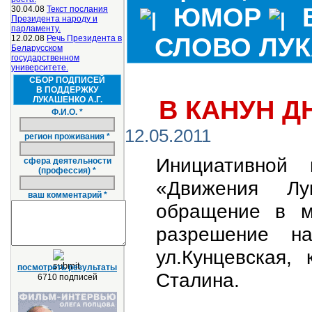
ЮМОР
30.04.08
Текст послания
Президента народу и
парламенту.
СЛОВО ЛУ
12.02.08
Речь Президента в
Беларусском
государственном
университете.
СБОР ПОДПИСЕЙ
В ПОДДЕРЖКУ
ЛУКАШЕНКО А.Г.
В КАНУН Д
Ф.И.О. *
12.05.2011
регион проживания *
Инициативной 
сфера деятельности
(профессия) *
«Движения Лу
ваш комментарий *
обращение в м
разрешение на
ул.Кунцевская,
посмотреть результаты
Сталина.
6710 подписей