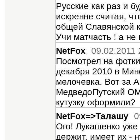
Русские как раз и б
искренне считая, чт
общей Славянской к
Учи матчасть ! а не
NetFox
09.02.2011 
Посмотрел на фотки.
декабря 2010 в Минс
мелочевка. Вот за А
МедведоПутский ОМО
кутузку оформили?
NetFоx=>Талашу
0
Ого! Лукашенко уже 
держит, имеет их - 