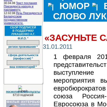
ЮМОР
30.04.08
Текст послания
Президента народу и
парламенту.
СЛОВО ЛУ
12.02.08
Речь Президента в
Беларусском
государственном
университете.
СБОР ПОДПИСЕЙ
В ПОДДЕРЖКУ
ЛУКАШЕНКО А.Г.
«ЗАСУНЬТЕ С
Ф.И.О. *
31.01.2011
регион проживания *
1 февраля 201
сфера деятельности
(профессия) *
представитель
ваш комментарий *
выступление 
мероприятия в
евробюрократо
посмотреть результаты
союза Россия-
6710 подписей
Евросоюза в Мо