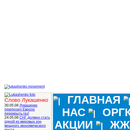
ГЛАВНАЯ
Слово Лукашенко
30.05.08
Лукашенко
НАС
ОРГ
пригрозил Европе
перекрыть газ!
24.05.08
СНГ должно стать
АКЦИИ
ЖЖ
одной из мировых зон
мощного экономического
роста.