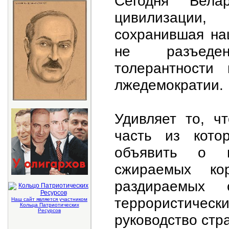
Сегодня Бела
цивилизации
сохранившая на
не разъеде
толерантности
лжедемократии.
Удивляет то, ч
часть из кото
объявить о г
сжираемых ко
раздираемых 
террористическ
Наш сайт является участником
Кольца Патриотических
Ресурсов
руководство стра