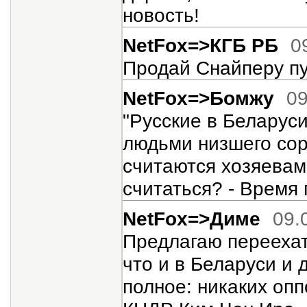
новость!
NetFox=>КГБ РБ
0
Продай Снайперу пул
NetFox=>Бомжу
09
"Русские в Беларуси
людьми низшего сорт
считаются хозяевами
считаться? - Время 
NetFox=>Диме
09.
Предлагаю переехат
что и в Беларуси и 
полное: никаких опп