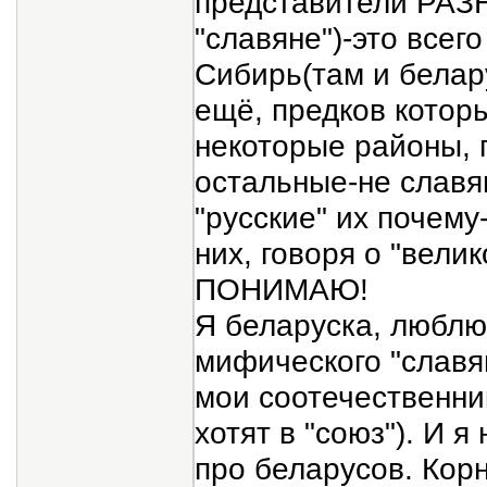
представители РАЗН
"славяне")-это всег
Сибирь(там и белару
ещё, предков котор
некоторые районы, г
остальные-не славя
"русские" их почему
них, говоря о "вели
ПОНИМАЮ!
Я беларуска, люблю 
мифического "славя
мои соотечественник
хотят в "союз"). И я
про беларусов. Корн