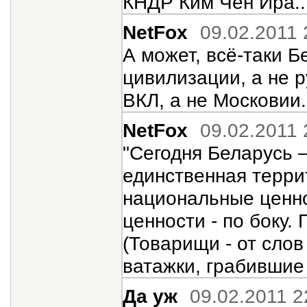
КНДР Ким Чен Ира..
NetFox
09.02.2011 
А может, всё-таки Б
цивилизации, а не 
ВКЛ, а не Московии.
NetFox
09.02.2011 
"Сегодня Беларусь 
единственная терри
национальные ценно
ценности - по боку.
(Товарищи - от слов
ватажки, грабившие
Да уж
09.02.2011 2