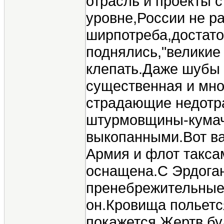
отрасль и проекты 
уровне,России не ра
ширпотреба,достаточ
поднялись,"великие 
клепать.Даже шубы 
существенная и мно
страдающие недотра
штурмовщины-кумаче
выкопанными.Вот ва
Армия и флот такса
оснащена.С Эрдоган
пренебрежительные 
он.Кровища польется
покажется.Жертв бу