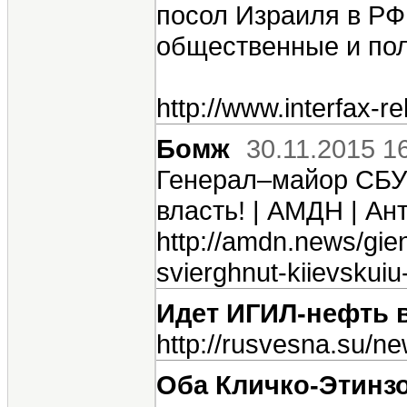
посол Израиля в РФ
общественные и пол
http://www.interfax-
Бомж
30.11.2015 1
Генерал–майор СБУ 
власть! | АМДН | А
http://amdn.news/gien
svierghnut-kiievskuiu
Идет ИГИЛ-нефть 
http://rusvesna.su/
Оба Кличко-Этин