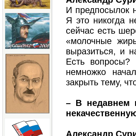
И предпосылок н
Я это никогда н
сейчас есть шер
«молочные жиры
выразиться, и н
Есть вопросы? 
немножко начал
закрыть тему, чт
– В недавнем 
некачественную
Александр Сур