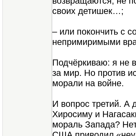
возвращаются; не п
своих детишек…;
– или покончить с с
непримиримыми вр
Подчёркиваю: я не 
за мир. Но против и
морали на войне.
И вопрос третий. А
Хиросиму и Нагасак
мораль Запада? Нет
США приводил «неуб