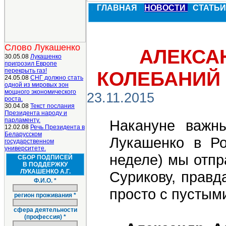
ГЛАВНАЯ
НОВОСТИ
СТАТЬ
Слово Лукашенко
АЛЕКСА
30.05.08
Лукашенко
пригрозил Европе
перекрыть газ!
КОЛЕБАНИЙ 
24.05.08
СНГ должно стать
одной из мировых зон
мощного экономического
23.11.2015
роста.
30.04.08
Текст послания
Президента народу и
парламенту.
Накануне важн
12.02.08
Речь Президента в
Беларусском
Лукашенко в Р
государственном
университете.
неделе) мы отпр
СБОР ПОДПИСЕЙ
В ПОДДЕРЖКУ
ЛУКАШЕНКО А.Г.
Сурикову, правд
Ф.И.О. *
просто с пустым
регион проживания *
сфера деятельности
(профессия) *