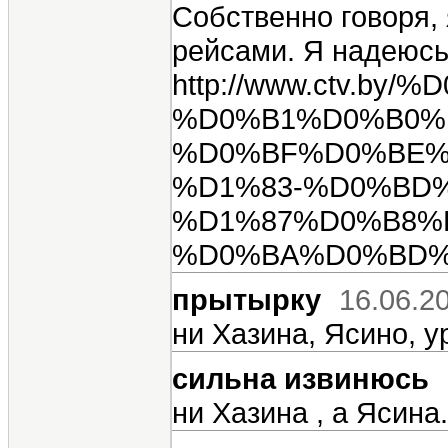
Собственно говоря,
рейсами. Я надеюсь
http://www.ctv
%D0%B1%D0%B0%
%D0%BF%D0%BE%
%D1%83-%D0%BD
%D1%87%D0%B8%
%D0%BA%D0%BD%
прытырку
16.06.2
ни Хазина, Ясино, 
сильна извинюсь
ни Хазина , а Ясина