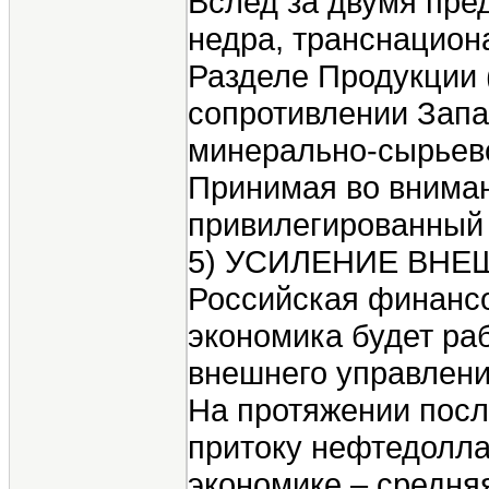
Вслед за двумя пре
недра, транснацион
Разделе Продукции 
сопротивлении Запа
минерально-сырьево
Принимая во вниман
привилегированный 
5) УСИЛЕНИЕ ВН
Российская финансо
экономика будет ра
внешнего управлени
На протяжении посл
притоку нефтедолла
экономике – средня