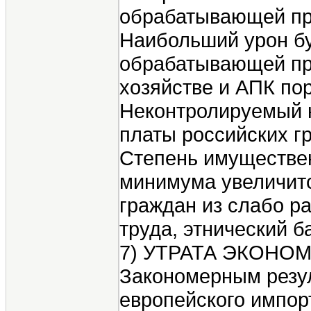
обрабатывающей про
Наибольший урон бу
обрабатывающей про
хозяйстве и АПК по
Неконтролируемый н
платы российских г
Степень имуществен
минимума увеличится
граждан из слабо р
труда, этнический б
7) УТРАТА ЭКОН
Закономерным резул
европейского импор