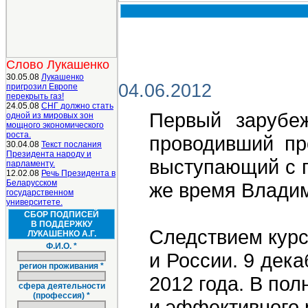
Слово Лукашенко
30.05.08
Лукашенко
04.06.2012
пригрозил Европе
перекрыть газ!
24.05.08
СНГ должно стать
Первый зарубеж
одной из мировых зон
мощного экономического
роста.
проводивший пр
30.04.08
Текст послания
Президента народу и
выступающий с п
парламенту.
12.02.08
Речь Президента в
Беларусском
же время Владим
государственном
университете.
СБОР ПОДПИСЕЙ
В ПОДДЕРЖКУ
Следствием курс
ЛУКАШЕНКО А.Г.
Ф.И.О. *
и России. 9 дек
регион проживания *
2012 года. В по
сфера деятельности
(профессия) *
и эффективного 