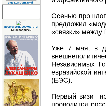
ваш комментарий *
Осенью прошлого
предложил «моде
посмотреть результаты
«связки» между 
6468 подписей
Уже 7 мая, в д
внешнеполитиче
Независимых Го
евразийской инт
(ЕЭС).
Первый визит но
проводится росс