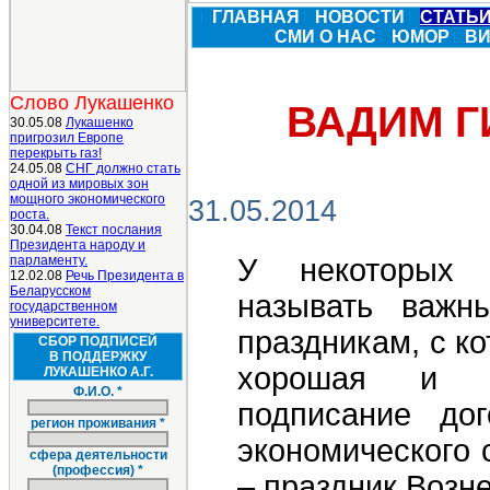
ГЛАВНАЯ
НОВОСТИ
СТАТЬ
СМИ О НАС
ЮМОР
В
Слово Лукашенко
ВАДИМ Г
30.05.08
Лукашенко
пригрозил Европе
перекрыть газ!
24.05.08
СНГ должно стать
одной из мировых зон
мощного экономического
31.05.2014
роста.
30.04.08
Текст послания
Президента народу и
парламенту.
У некоторых 
12.02.08
Речь Президента в
Беларусском
называть важн
государственном
университете.
праздникам, с к
СБОР ПОДПИСЕЙ
В ПОДДЕРЖКУ
хорошая и св
ЛУКАШЕНКО А.Г.
Ф.И.О. *
подписание дог
регион проживания *
экономического 
сфера деятельности
(профессия) *
– праздник Возн