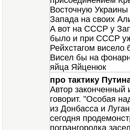
присоединением Кр
Восточную Украины 
Запада на своих Ал
А вот на СССР у За
было и при СССР уж
Рейхстагом висело 
Висел бы на фонарн
яйца Яйценюк
про тактику Путин
Автор законченный 
говорит. "Особая н
из Донбасса и Луган
сегодня продемонст
погрангородка засел