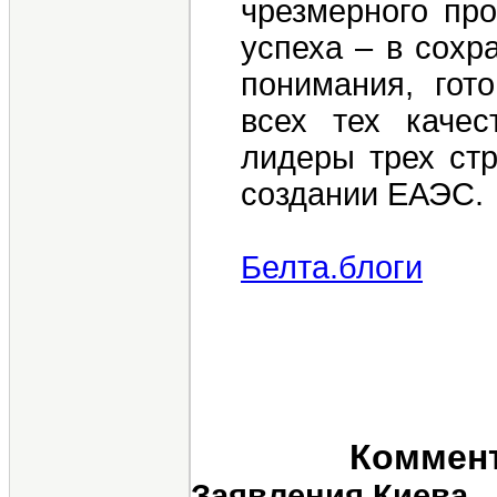
чрезмерного пр
успеха – в сохр
понимания, гот
всех тех качес
лидеры трех стр
создании ЕАЭС.
Белта.блоги
Коммент
Заявления Киева -