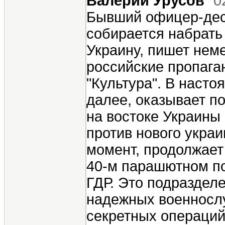
Валерий Урусов
0
Бывший офицер-дес
собирается набрать
Украину, пишет неме
российские пропаган
"Культура". В насто
далее, оказывает п
на востоке Украины 
против нового укра
момент, продолжает 
40-м парашютном п
ГДР. Это подраздел
надежных военнослу
секретных операций