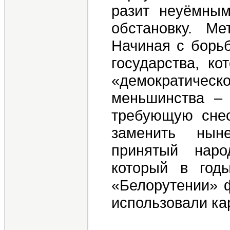
разит неуёмны
обстановку. М
Начиная с борьб
государства, ко
«демократиче
меньшинства – 
требующую снес
заменить нын
принятый наро
который в год
«Белорутении» ф
использовали ка