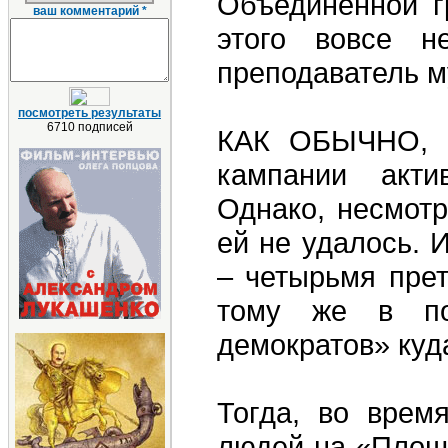
Объединённой г
ваш комментарий *
этого вовсе н
преподаватель 
посмотреть результаты
6710 подписей
КАК ОБЫЧНО, у
кампании акти
Однако, несмотр
ей не удалось. 
– четырьмя прет
тому же в пол
демократов» куда
Тогда, во врем
людей на «Площа