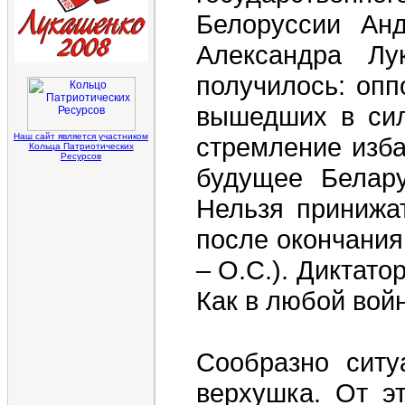
Белоруссии Анд
Александра Лу
получилось: опп
вышедших в си
Наш сайт является участником
стремление изба
Кольца Патриотических
Ресурсов
будущее Белар
Нельзя принижат
после окончания
– О.С.). Диктато
Как в любой вой
Сообразно ситу
верхушка. От эт