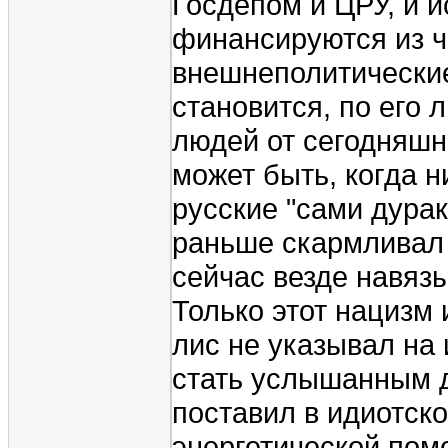
Госдепом и ЦРУ, и и
финансируются из ч
внешнеполитические
становится, по его
людей от сегодняшн
может быть, когда н
русские "сами дурак
раньше скармливал 
сейчас везде навяз
Только этот нацизм 
лис не указывал на 
стать услышанным д
поставил в идиотск
энергетической помо