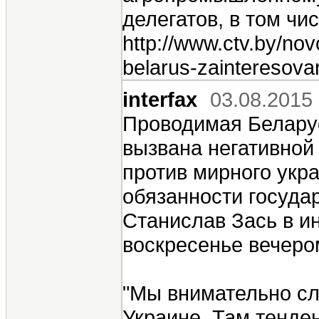
делегатов, в том чи
http://www.ctv.by/nov
belarus-zainteresova
interfax
03.08.2015
Проводимая Беларус
вызвана негативной 
против мирного укр
обязанности госуда
Станислав Зась в и
воскресенье вечеро
"Мы внимательно сл
Украине. Там тенден