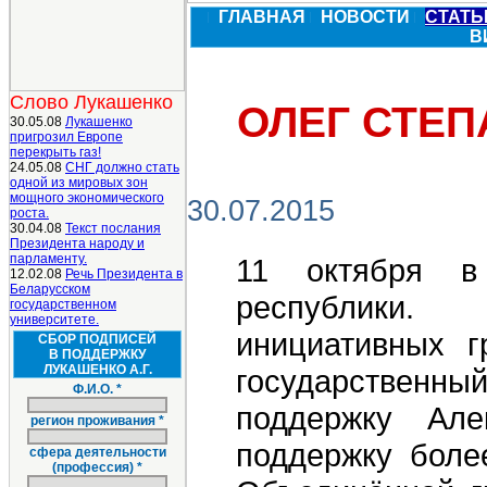
ГЛАВНАЯ
НОВОСТИ
СТАТ
В
Слово Лукашенко
ОЛЕГ СТЕП
30.05.08
Лукашенко
пригрозил Европе
перекрыть газ!
24.05.08
СНГ должно стать
одной из мировых зон
мощного экономического
30.07.2015
роста.
30.04.08
Текст послания
Президента народу и
парламенту.
11 октября в
12.02.08
Речь Президента в
Беларусском
республики. 
государственном
университете.
инициативных 
СБОР ПОДПИСЕЙ
В ПОДДЕРЖКУ
ЛУКАШЕНКО А.Г.
государственн
Ф.И.О. *
поддержку Ал
регион проживания *
поддержку боле
сфера деятельности
(профессия) *