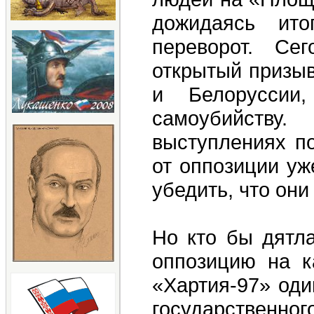
дожидаясь ито
переворот. Се
открытый призыв
и Белоруссии
самоубийству
выступлениях п
от оппозиции уж
убедить, что они
Но кто бы дятла
оппозицию на к
«Хартия-97» оди
государственно