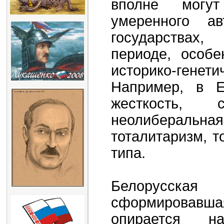
вполне могу
умеренного ав
государствах
периоде, особе
историко-гене
Например, в Е
жесткость, 
неолиберальная
тоталитаризм, т
типа.
Белорусск
сформировавша
опирается н