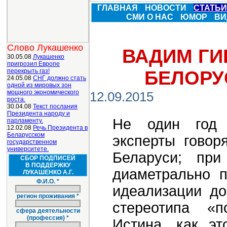
ГЛАВНАЯ
НОВОСТИ
СТАТЬ
СМИ О НАС
ЮМОР
ВИ
Слово Лукашенко
ВАДИМ ГИ
30.05.08
Лукашенко
пригрозил Европе
перекрыть газ!
БЕЛОРУ
24.05.08
СНГ должно стать
одной из мировых зон
мощного экономического
12.09.2015
роста.
30.04.08
Текст послания
Президента народу и
Не один год 
парламенту.
12.02.08
Речь Президента в
Беларусском
эксперты говор
государственном
университете.
Беларуси; при
СБОР ПОДПИСЕЙ
В ПОДДЕРЖКУ
диаметрально п
ЛУКАШЕНКО А.Г.
Ф.И.О. *
идеализации до
регион проживания *
стереотипа «п
сфера деятельности
(профессия) *
Истина, как эт