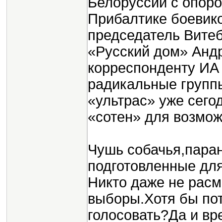
Белоруссии с опоро
Прибалтике боевико
председатель Вите
«Русский дом» Анд
корреспонденту И
радикальные групп
«ультрас» уже сего
«сотен» для возмож
Чушь собачья,паран
подготовленные для
Никто даже не расм
выборы.Хотя бы пото
голосовать?Да и вр