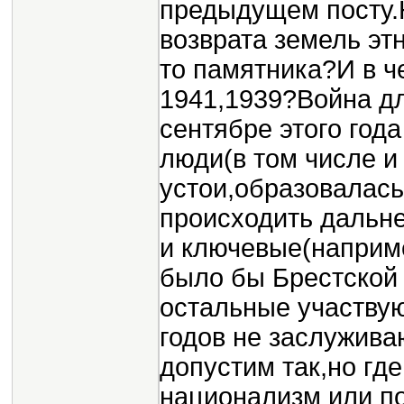
предыдущем посту.Н
возврата земель этн
то памятника?И в ч
1941,1939?Война дл
сентябре этого год
люди(в том числе и
устои,образовалась
происходить дальн
и ключевые(наприм
было бы Брестской 
остальные участву
годов не заслужива
допустим так,но гд
национализм или по