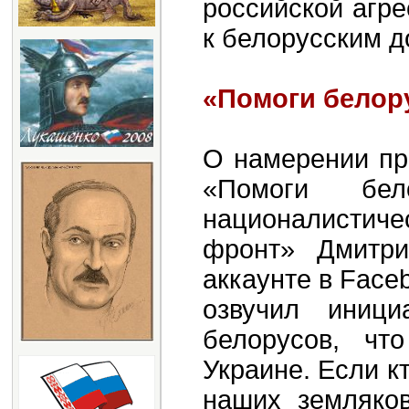
российской агре
к белорусским 
«Помоги белор
О намерении пр
«Помоги бел
националисти
фронт» Дмитр
аккаунте в Face
озвучил иниц
белорусов, чт
Украине. Если к
наших земляков