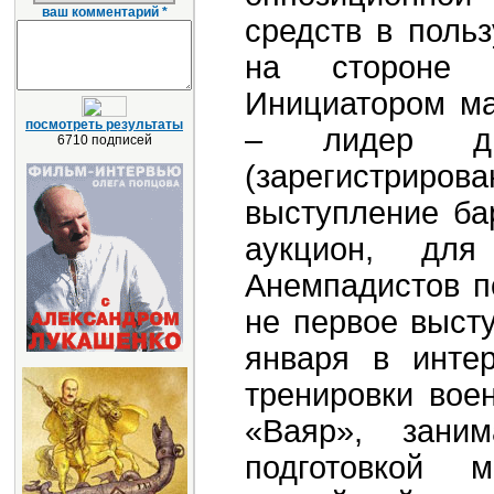
ваш комментарий *
средств в поль
на стороне 
Инициатором м
посмотреть результаты
– лидер дв
6710 подписей
(зарегистриро
выступление ба
аукцион, для
Анемпадистов п
не первое выст
января в инте
тренировки вое
«Ваяр», заним
подготовкой