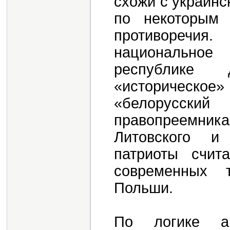
схожи с украинс
по некоторым
противоречи
национальное
республике
«историческое
«белорусски
правопреемник
Литовского и
патриоты счит
современных 
Польши.
По логике а