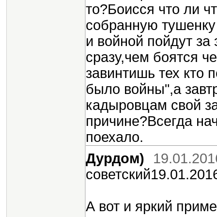
то?Боисся что ли ч
собранную тушенку 
и войной пойдут за
сразу,чем боятся ч
завинтишь тех кто 
было войны",а завт
кадыровцам свой за
причине?Всегда нач
поехало.
Дурдом)
19.01.201
советский19.01.201
А вот и яркий прим