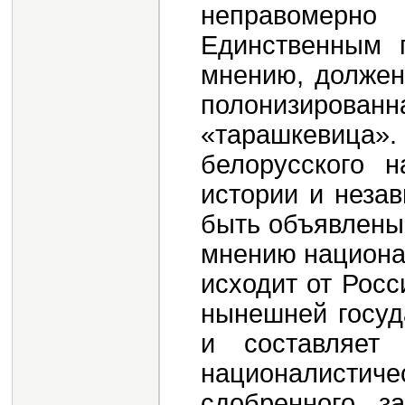
неправомер
Единственным 
мнению, должен
полонизирова
«тарашкевица». 
белорусского н
истории и неза
быть объявлены 
мнению национал
исходит от Росс
нынешней госуд
и составляет 
националистич
сдобренного з