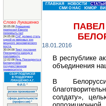
ГЛАВНАЯ
НОВОСТИ
СТАТЬ
СМИ О НАС
ЮМОР
ВИ
Слово Лукашенко
ПАВЕЛ
30.05.08
Лукашенко
пригрозил Европе
перекрыть газ!
БЕЛО
24.05.08
СНГ должно стать
одной из мировых зон
мощного экономического
18.01.2016
роста.
30.04.08
Текст послания
Президента народу и
В республике а
парламенту.
12.02.08
Речь Президента в
Беларусском
объединения на
государственном
университете.
СБОР ПОДПИСЕЙ
В ПОДДЕРЖКУ
В Белорус
ЛУКАШЕНКО А.Г.
Ф.И.О. *
благотворитель
регион проживания *
солдату», цель
сфера деятельности
(профессия) *
оппозиционно