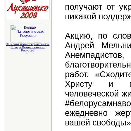
получают от ук
никакой поддерж
Акцию, по сло
Андрей Мельни
Наш сайт является участником
Кольца Патриотических
Ресурсов
Анемпадистов
благотворитель
работ. «Сходит
Христу и п
человеческой жи
#белорусамна
ежедневно же
вашей свободы»