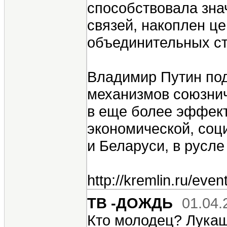
способствовала зна
связей, накоплен ц
объединительных ст
Владимир Путин по
механизмов союзнич
в еще более эффект
экономической, соц
и Беларуси, в русл
http://kremlin.ru/eve
ТВ -ДОЖДЬ
01.04.
Кто молодец? Лукаш