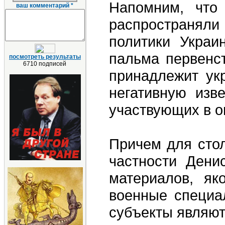
Напомним, что
ваш комментарий *
распространяли
политики Украи
пальма первенс
посмотреть результаты
6710 подписей
принадлежит укр
негативную изв
участвующих в о
Причем для стол
частности Дени
материалов, як
военные специа
субъекты являю