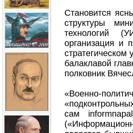
Становится ясны
структуры мин
технологий (У
организация и 
стратегическом 
балаклавой глав
полковник Вячес
«Военно-полит
«подконтрольных
сам informnapal
(«Информацион