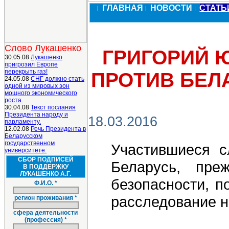
ГЛАВНАЯ
НОВОСТИ
СТАТ
Слово Лукашенко
ГРИГОРИЙ 
30.05.08
Лукашенко
пригрозил Европе
перекрыть газ!
ПРОТИВ БЕЛА
24.05.08
СНГ должно стать
одной из мировых зон
мощного экономического
роста.
30.04.08
Текст послания
Президента народу и
18.03.2016
парламенту.
12.02.08
Речь Президента в
Беларусском
государственном
Участившиеся с
университете.
СБОР ПОДПИСЕЙ
Беларусь, пре
В ПОДДЕРЖКУ
ЛУКАШЕНКО А.Г.
безопасности, п
Ф.И.О. *
расследование н
регион проживания *
сфера деятельности
(профессия) *