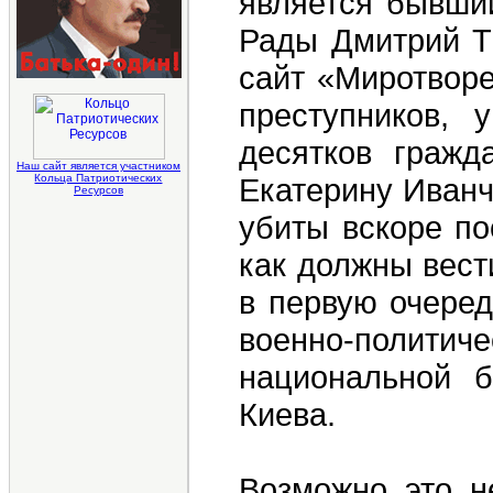
является бывши
Рады Дмитрий Ты
сайт «Миротворе
преступников, 
десятков гражд
Наш сайт является участником
Кольца Патриотических
Екатерину Иванч
Ресурсов
убиты вскоре по
как должны вест
в первую очеред
военно-полити
национальной б
Киева.
Возможно это н