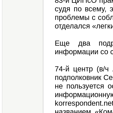
83-й ЦИПсО прак
судя по всему, 
проблемы с собл
отделался «легк
Еще два подр
информации со с
74-й центр (в/ч
подполковник Се
не пользуется о
информационну
korrespondent.n
названием «Ком