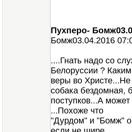
Пухперо- Бомж03.0
Бомж03.04.2016 07:
....Гнать надо со слу
Белоруссии ? Каким
веры во Христе...Не
собака бездомная, б
поступков...А может
...Похоже что
"Дурдом" и "Бомж" о
если не шире...