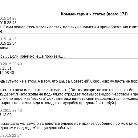
Комментарии к статье (всего 171)
015 14:28
015 23:43
я! Сами пошарьтесь в своих постах, полных ненависти и пренебрежения к жи
о!
015 14:25
015 22:54
ядим
-------------------------------------------------
ь... . Если, конечно, еще поживем... .
0.2015 23:49
 15:31
15 08:43
ведь суть-то не в этом. А в том, что Вы, за Советский Союз, никому пасть не пор
 кто-то рвал или пытался это сделать:)Вот вы конкретно как-то за совок б
отку дерет?Никто жопы не поднял,кто страдает лютым совкодроччерством и п
учил не перечить "верхам" действиями,а шипеть свои недовольства по кухням 
тырнет появился сиди в нем да возмущайся,предлагай и требуй:)
0.2015 23:43
 18:09
и,выдача желаемого за действительное ну и вранье особенно про мою ритор
достям и надеждам" не суждено сбыться.
0.2015 22:54