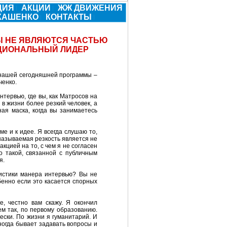
ЦИЯ
АКЦИИ
ЖЖ ДВИЖЕНИЯ
УКАШЕНКО
КОНТАКТЫ
Ы НЕ ЯВЛЯЮТСЯ ЧАСТЬЮ
АЦИОНАЛЬНЫЙ ЛИДЕР
 нашей сегодняшней программы –
ченко.
нтервью, где вы, как Матросов на
 в жизни более резкий человек, а
ая маска, когда вы занимаетесь
ме и к идее. Я всегда слушаю то,
 называемая резкость является не
кцией на то, с чем я не согласен
о такой, связанной с публичным
я.
листики манера интервью? Вы не
бенно если это касается спорных
е, честно вам скажу. Я окончил
ем так, по первому образованию.
ески. По жизни я гуманитарий. И
иногда бывает задавать вопросы и