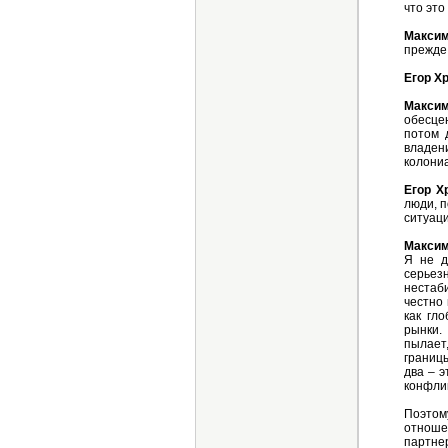
что это
Максим
прежде 
Егор Х
Макси
обесце
потом 
владен
колониа
Егор Х
люди, 
ситуаци
Максим
Я не д
серьез
нестаби
честно 
как гл
рынки.
пылает
границ
два – э
конфли
Поэтом
отноше
партне