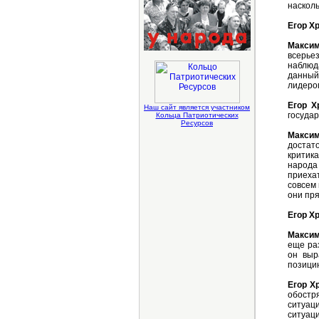
насколь
Егор Х
Максим
всерье
наблюда
данный
лидеро
Егор Х
Наш сайт является участником
госуда
Кольца Патриотических
Ресурсов
Макси
достат
критик
народа
приехат
совсем 
они пря
Егор Х
Макси
еще раз
он выр
позици
Егор Х
обостр
ситуац
ситуац