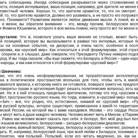
вать собеседника. Иногда собеседник раскрывается через столкновение 
ста, позиция интервьюера, ваша позиция, например, для зрителя не менее в
 известный человек. Хорошо то, что зрителю нравится, то, что он смотрит
й: то, что зрителю нравится, должно его развивать, а не просто его погружат
ого. Понимаете? Развитием является любое движение мысли. А покой, во м
я в жизни, вы обратили внимание – это, между прочим, белорусское вос
 Фомича Юськовича, которого я всю жизнь помню, несу просто вот по жизни е
русталев:
Что ж, позвольте узнать ваше мнение не столько, может быть 
ой позицией, которую вы высказываете в рамках тех интервью, которые б
сы на основные события, на дискуссии, и очень часто, особенно в посл
ировка, как «русский мир». Как относиться к этой формулировке, этой стр
 спорили и, я слышал, даже говорили, что Президенту Путину неверно подск
род. И вы тогда сказали: «Вы еще скажите, что Беларусь и Россия – один нар
народы, и как нам относится к этой формулировке «русский мир»?
 Шевченко:
аю, что это очень несформулированная, не проработанная интеллекту
на в политическое пространство впопыхах для того, чтобы хоть в какой
вшегося кризиса, к которому никто не готовился, поверьте (никто не предпо
говорить» пушки и артиллерия будет решать политические вопросы), хоть ка
лия. Но я к ней отношусь предельно критически, потому что под «русским
 Вот, пространство русского языка. Но тогда, извините, в «русский мир» попа
н-Бич – все, что угодно, что, естественно, никакой не «русский мир». «
в русской культуры, которое существует, привязанное к какой-то территор
еской России, на которой мы с вами находимся. Москва – это сердце Росси
ы могут жить в душе каждого человека. Человек может жить в Минске, в Париже
. Равно как человек может сказать про себя: я белорус. Вот мой дед был бе
 языком великолепно, белорусским – западно-белорусским диалектом.
ли очень важный вопрос. Украинцы, белорусы и русские – конечно, разные 
ать. Я, например, белорусский язык, при всей любви к Беларуси, понимаю с
понятен, чем польский. Польский, если его читать медленно, он, как ни 