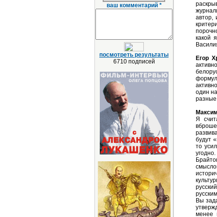
раскры
ваш комментарий *
журнали
автор,
критери
порочн
какой 
Василия
посмотреть результаты
Егор Х
6710 подписей
активн
белору
формул
активно
один на
разные 
Максим
Я счит
вброше
развива
будут «
то уси
угодно.
Брайто
смысло
историч
культур
русский
русским
Вы зада
утвержд
менее 