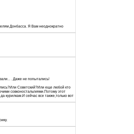
телям Донбасса. Я Вам неоднократно
вали... . Даже не попытались!
оролись?Или Советский?Или еще любой кто
рочими совконостальгиями.Потому этот
да курилкам.И сейчас все также,только вот
ику.