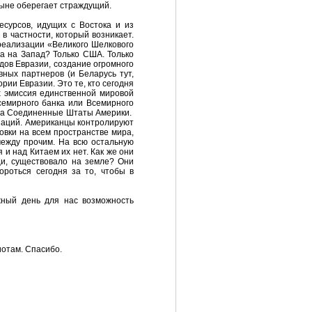
стыне оберегает страждущий.
есурсов, идущих с Востока и из
в частности, который возникает.
 реализации «Великого Шелкового
ка на Запад? Только США. Только
ов Евразии, создание огромного
вных партнеров (и Беларусь тут,
рии Евразии. Это те, кто сегодня
ах эмиссия единственной мировой
Всемирного банка или Всемирного
ы на Соединенные Штаты Америки.
аций. Американцы контролируют
овки на всем пространстве мира,
между прочим. На всю остальную
и над Китаем их нет. Как же они
щи, существовало на земле? Они
ороться сегодня за то, чтобы в
ный день для нас возможность
отам. Спасибо.