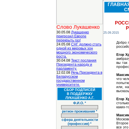
ГЛАВНА
С
РОСС
Слово Лукашенко
Р
30.05.08
Лукашенко
25.09.2015
пригрозил Европе
перекрыть газ!
Добро 
24.05.08
СНГ должно стать
российс
одной из мировых зон
мощного экономического
Егор Х
роста.
амбразу
30.04.08
Текст послания
вы так
Президента народу и
профес
парламенту.
12.02.08
Речь Президента в
Максим
Беларусском
что чел
государственном
попытко
университете.
или, н
СБОР ПОДПИСЕЙ
высказ
В ПОДДЕРЖКУ
ЛУКАШЕНКО А.Г.
Егор Х
Ф.И.О. *
стольк
каких-т
регион проживания *
Макси
Москов
сфера деятельности
Второе
(профессия) *
все это