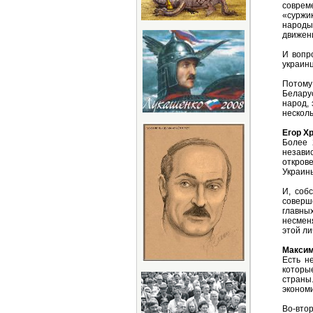
совреме
«суржи
народы
движен
И вопр
украинц
Потому
Беларус
народ, 
несколь
Егор Х
Более 
незави
откров
Украины
И, соб
соверше
главных
несменя
этой ли
Максим
Есть н
которые
страны
экономи
Во-вто