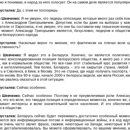
ко я понимаю, и народ за него голосует. Он на самом деле является популяр
русталев:
Да, с этим не поспоришь.
 Шевченко:
Я не уверен, что лидеры оппозиции, которые много раз себя по
з с Александром Григорьевичем. Допустим, если бы даже на выборах у ка
тели от Евросоюза, я не уверен, что они бы составили ему серьезную конку
 момент Александр Григорьевич является, безусловно, лидером и общест
м белорусского народа.
русталев:
Насколько верно то мнение, что фактически на плечах воли о
рственность?
м Шевченко:
Я видел это в Беларуси. Конечно, он является политичес
очно консолидированная позиция белорусского общества, я много раз с эти
а, как в нормальном обществе. Но все-таки этот стабильный курс развити
 и интеллигенцией. Тем более, Беларусь – это не закрытая страна, любой
ь в Смоленск, в Киев, в Москву. Это не страна, где надо получать паспорта
по-иному. Все 90-е годы, начало 2000-х белорусы видели, как жила Россия, ка
мо рвались оказаться в этой ситуации.
русталев:
Сейчас особенно.
м Шевченко:
Сейчас особенно. Поэтому я не преувеличиваю роли Алексан
, что его воля, его твердая позиция в определенных моментах, конечно же, и
ажает интересы и волю значительной части населения. И это обеспечи
ю в обществе.
русталев:
Беларусь сейчас будет переживать достаточно особенный момент
яются все информационные потоки и информационные войны, и в ход идут
ии очень часто звучит фраза, скажем, некоторые на Западе, некоторые в 
ия дестабилизировалась. Вы можете сформулировать, по вашему мнению, ка