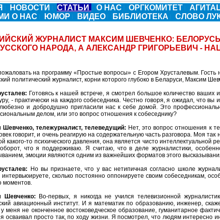
Я
НОВОСТИ
СТАТЬИ
О НАС
ОРГКОМИТЕТ
АГИТА
МИ О НАС
ЮМОР
ВИДЕО
БИБЛИОТЕКА
СЛОВО Л
ИЙСКИЙ ЖУРНАЛИСТ МАКСИМ ШЕВЧЕНКО: БЕЛОРУС
УССКОГО НАРОДА, А АЛЕКСАНДР ГРИГОРЬЕВИЧ - Н
пожаловать на программу «Простые вопросы» с Егором Хрусталевым. Гость
кий политический журналист, корни которого глубоко в Беларуси, Максим Шев
русталев:
Готовясь к нашей встрече, я смотрел большое количество ваших и
ру, - практически на каждого собеседника. Честно говоря, я ожидал, что вы и
 любезно и добродушно пригласили нас к себе домой. Это профессиональн
сиональным делом, или это вопрос отношения к собеседнику?
 Шевченко, тележурналист, телеведущий:
Нет, это вопрос отношения к те
овек говорит, и очень реагирую на содержательную часть разговора. Моя так
й какого-то психического давления, она является чисто интеллектуальной реа
аоборот, что я поддерживаю. Я считаю, что в деле журналистики, особенн
ыванием, эмоции являются одним из важнейших форматов этого высказывани
русталев:
Но вы признаете, что у вас нетипичная согласно школе журна
о интервьюируете, сколько постоянно оппонируете своим собеседникам, осо
о моментов.
м Шевченко:
Во-первых, я никогда не учился телевизионной журналистик
ский авиационный институт. И я математик по образованию, инженер, скаж
 у меня не оконченное востоковедческое образование, гуманитарное фактич
 я осваивал просто так, по ходу жизни. Я посмотрел, что людям интересно 