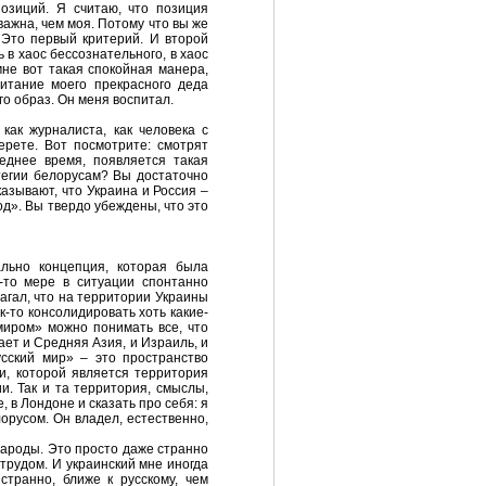
позиций. Я считаю, что позиция
ажна, чем моя. Потому что вы же
. Это первый критерий. И второй
ь в хаос бессознательного, в хаос
не вот такая спокойная манера,
питание моего прекрасного деда
го образ. Он меня воспитал.
как журналиста, как человека с
ерете. Вот посмотрите: смотрят
еднее время, появляется такая
атегии белорусам? Вы достаточно
азывают, что Украина и Россия –
од». Вы твердо убеждены, что это
ально концепция, которая была
-то мере в ситуации спонтанно
лагал, что на территории Украины
к-то консолидировать хоть какие-
 миром» можно понимать все, что
дает и Средняя Азия, и Израиль, и
Русский мир» – это пространство
ии, которой является территория
и. Так и та территория, смыслы,
, в Лондоне и сказать про себя: я
лорусом. Он владел, естественно,
народы. Это просто даже странно
 трудом. И украинский мне иногда
странно, ближе к русскому, чем