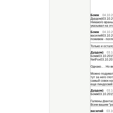
Бомж
04.10.2
Дурдом)03.10.2
Никакого врань
указывал на эт
Бомж
04.10.2
василий03.10.2
поживем - погл
----------------------
Только и осталос
Дурдом)
03.1
Бомж03.10.2015
NetFox03.10.20
Однако... . Но 
Можно подумать
тут за него гл
самый совок на
еще пиндоский 
Дурдом)
03.1
Бомж03.10.2015
Галюны,фантази
Всем вашим "ра
василий
03.1