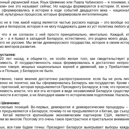
нный украинский язык. Язык Шевченко или Павла Чубинского – я понимаю, э
ком» они это называют сейчас. Но народы формируются в истории. И, конеч
 сформировались в истории в ходе событий двадцатого века – национа
ий, культурных процессов, которые формировали интеллигенцию.
ос не в том, какой народ является частью русского народа – это вообще 
ев и белорусов, которую я не могу поддержать даже из уст политика любого у
 что я не согласен с ней просто принципиально, ментально. Каждый, кт
и – а я бывал в западной Беларуси, естественно, это родина моего деда, 
это не русские. Мы ветви древнерусского государства, которое в своем ист
ко векторов развития.
русталев:
20 лет назад, в общем-то, не особо желая того, как свидетельствует 
симость. И государственность наша формировалась в достаточно непрост
енно говоря, мощных национальных корней и движений, как у Прибалтики
 и Польши, у Беларуси не было.
ственно, такое мнение достаточно распространенное: если бы не роль ли
нно не понятно, как бы сформировалась Беларусь как государство. Кроме в
 претензий, которая предъявляется Президенту Беларуси, в том, что происх
емость власти, что вся эта история в виде независимой Беларуси существуе
чности в истории, а не благодаря каким-то историческим подоплекам. Наскол
 Шевченко:
есколько позиций. Во-первых, демократия и демократические процедуры –
 предъявляются к Беларуси, почему-то не предъявляются к Китаю, где съез
. Китай является крупнейшим экономическим партнером США, являетс
ки во многом. Поэтому это очень такое пристрастное и пристальное внимани
рых, все-таки будем точны: Президент Беларуси выигрывает выборы кажды