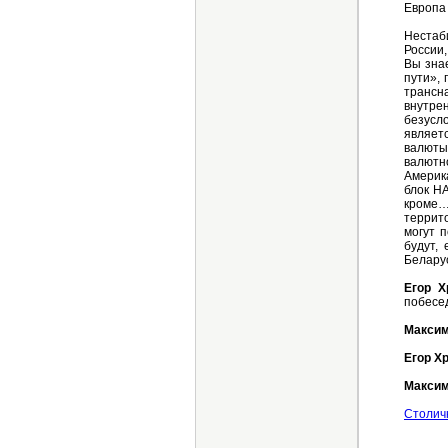
Европа 
Нестаб
России,
Вы знае
пути»,
трансн
внутре
безусло
являет
валюты
валютно
Америк
блок Н
кроме…
террит
могут 
будут,
Белару
Егор Х
побесед
Макси
Егор Х
Максим
Столич