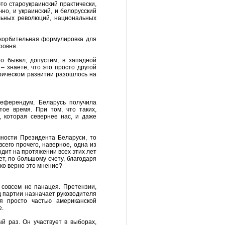
то староукраинский практически,
но, и украинский, и белорусский
льных революций, национальных
оскорбительная формулировка для
ровня.
о бывал, допустим, в западной
– знаете, что это просто другой
орическом развитии разошлось на
референдум, Беларусь получила
ое время. При том, что таких,
, которая севернее нас, и даже
чности Президента Беларуси, то
сего прочего, наверное, одна из
одит на протяжении всех этих лет
т, по большому счету, благодаря
ько верно это мнение?
 совсем не панацея. Претензии,
д партии назначает руководителя
я просто частью американской
е.
й раз. Он участвует в выборах,