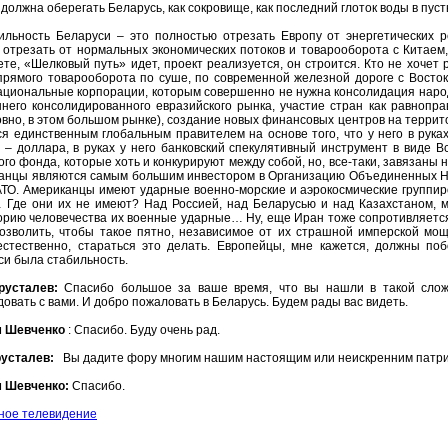
должна оберегать Беларусь, как сокровище, как последний глоток воды в пу
ильность Беларуси – это полностью отрезать Европу от энергетических р
 отрезать от нормальных экономических потоков и товарооборота с Китаем, 
те, «Шелковый путь» идет, проект реализуется, он строится. Кто не хочет
 прямого товарооборота по суше, по современной железной дороге с Восто
ациональные корпорации, которым совершенно не нужна консолидация народ
ннего консолидированного евразийского рынка, участие стран как равнопра
вно, в этом большом рынке), создание новых финансовых центров на террито
ся единственным глобальным правителем на основе того, что у него в рук
 – доллара, в руках у него банковский спекулятивный инструмент в виде 
го фонда, которые хоть и конкурируют между собой, но, все-таки, завязан
анцы являются самым большим инвестором в Организацию Объединенных Н
АТО. Американцы имеют ударные военно-морские и аэрокосмические группир
 Где они их не имеют? Над Россией, над Беларусью и над Казахстаном, 
орию человечества их военные ударные… Ну, еще Иран тоже сопротивляется 
позволить, чтобы такое пятно, независимое от их страшной имперской мо
 естественно, стараться это делать. Европейцы, мне кажется, должны поб
си была стабильность.
русталев:
Спасибо большое за ваше время, что вы нашли в такой слож
овать с вами. И добро пожаловать в Беларусь. Будем рады вас видеть.
м Шевченко
: Спасибо. Буду очень рад.
русталев:
Вы дадите фору многим нашим настоящим или неискренним патри
 Шевченко:
Спасибо.
ное телевидение