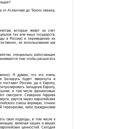
туация?
а от Атлантики до Тихого океана,
элитам, которые живут за счет
иалов тех или иных государств,
ды в России) и переведение их
ественно, их использование как
работки, специально работающие
занимаются тем, чтобы расшатать
венно). Я думаю, что это очень
и Беларусь будет ввергнута в
о поставит Россию, да и Европу,
контролировать Западную Европу,
 рынки, в том числе финансовые
Вот смотрите: Северная Африка
мерти, рвутся через европейские
опейского союза впрямую, точнее
ой терроризма, либо гражданским
ть свои подходы, в том числе к
илизации, включая наших и ваших
европейских ценностей. Сегодня