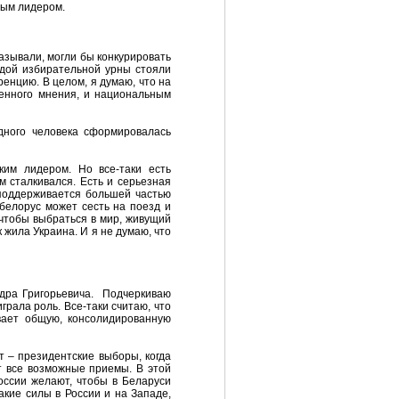
ным лидером.
казывали, могли бы конкурировать
ждой избирательной урны стояли
ренцию. В целом, я думаю, что на
венного мнения, и национальным
дного человека сформировалась
ким лидером. Но все-таки есть
м сталкивался. Есть и серьезная
я поддерживается большей частью
 белорус может сесть на поезд и
, чтобы выбраться в мир, живущий
к жила Украина. И я не думаю, что
дра Григорьевича. Подчеркиваю
грала роль. Все-таки считаю, что
вает общую, консолидированную
 – президентские выборы, когда
 все возможные приемы. В этой
России желают, чтобы в Беларуси
кие силы в России и на Западе,