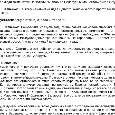
 за люди такие, которые хотели бы, чтобы в Беларуси была нестабильная си
 Шевченко: Т
е, кому ненавистна идея Единого экономического пространств
всего.
русталев:
Кому в России, мне это интересно?
м Шевченко:
Банковским спекулянтам, финансовым космополитическим 
нивания сначала природных ресурсов – естественных экономических потенц
дешевой скупке по предельно низким ценам (мы это наблюдали в 90-е го
ий во всякие международные транснациональные корпорации. А потом, ест
льный ресурс. Часть этих людей принадлежит к власти.
русталев:
Скажите, а вот действительно ли существуют специальные раз
получающие зарплату на Западе, в Соединенных Штатах, в Европе, которые 
ю в такой стране, как Беларусь?
 Шевченко:
умаю, что они получают зарплату (ну, кто-то получает зарплату, естест
ные силы, потому что роль Беларуси – это очень важная роль. Есл
льность, особенно в этой ситуации – украинской гражданской войны, то эт
говоря, в тяжелейшую ситуацию. Поэтому это хотят те силы, которые хотят 
обального экономического и финансового конкурента в борьбе за мировые
 Контролировать, путем создания по периметру Европы нестабильности. 
, Ближний Восток пылает (мы видим, как обезумевшие люди, спасаясь от с
ы), Украина пылает. Единственный островок стабильности по границам Евр
то Марокко, через Гибралтар, и Беларусь. Все остальное поражено или язв
ктом, либо нестабильностью власти.
у, я думаю, что европейцы тоже должны сейчас лихорадочно пересматрива
ниям с Беларусью. Те в Европе, кто давят на Беларусь с целью ее дестаб
ров в Варшаве, которые этим занимались много лет, это враги Европы и 