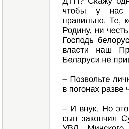
ДТП? Скажу одн
чтобы у нас 
правильно. Те, 
Родину, ни чест
Господь белорус
власти наш Пр
Беларуси не при
– Позвольте лич
в погонах разве ч
– И внук. Но эт
сын закончил С
УВД Минского 