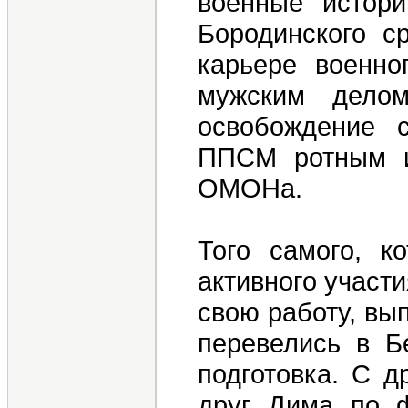
военные истори
Бородинского с
карьере военно
мужским дело
освобождение 
ППСМ ротным и
ОМОНа.
Того самого, к
активного участи
свою работу, вып
перевелись в Б
подготовка. С д
друг Дима по ф