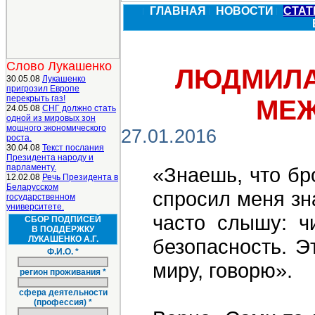
ГЛАВНАЯ
НОВОСТИ
СТА
Слово Лукашенко
ЛЮДМИЛА
30.05.08
Лукашенко
пригрозил Европе
перекрыть газ!
МЕЖ
24.05.08
СНГ должно стать
одной из мировых зон
мощного экономического
27.01.2016
роста.
30.04.08
Текст послания
Президента народу и
парламенту.
«Знаешь, что бр
12.02.08
Речь Президента в
Беларусском
спросил меня зн
государственном
университете.
часто слышу: чи
СБОР ПОДПИСЕЙ
В ПОДДЕРЖКУ
ЛУКАШЕНКО А.Г.
безопасность. Э
Ф.И.О. *
миру, говорю».
регион проживания *
сфера деятельности
(профессия) *