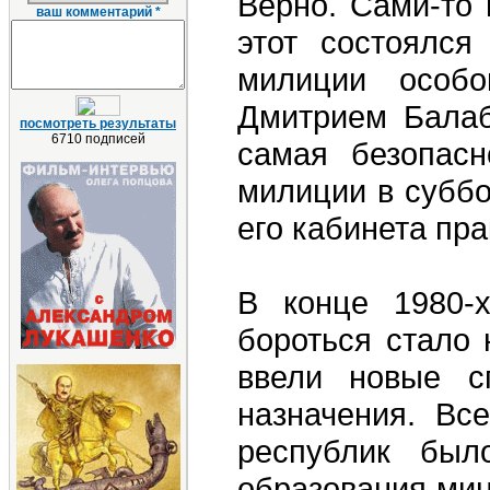
Верно. Сами-то 
ваш комментарий *
этот состоялся
милиции особо
Дмитрием Балаба
посмотреть результаты
6710 подписей
самая безопасн
милиции в суббо
его кабинета пра
В конце 1980-
бороться стало 
ввели новые с
назначения. Вс
республик был
образования минс