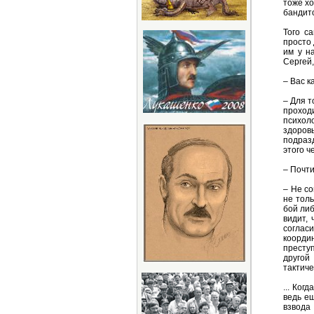
тоже х
бандит
Того са
просто 
им у н
Сергей,
– Вас к
– Для т
проход
психол
здоровь
подраз
этого ч
– Почти
– Не со
не толь
бой либ
видит,
соглас
коорди
преступ
другой
тактиче
... Ког
ведь е
взвода