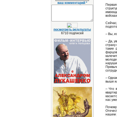
ваш комментарий *
Первая
структ
имеющи
войсках
Сейчас
подгот
посмотреть результаты
6710 подписей
– Вы, е
– Да, 
страну 
такие 
фарцов
калечит
молоде
наруши
Привыч
сотрудн
– Однак
выше и
– Что 
квартир
касаетс
нас уже
Почему
Отечес
нашем р