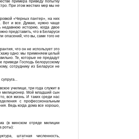
ачестве примера приведу попытку
тро. При этом жестких мер мы не
ировкой «Черных пантер», на них
. Вот и все. Думаю, нужно чаще
ь недавнюю историю, когда двое
ожно представить, что в Беларуси
ли опасений, что вы, сами того не
рантия, что он не использует это
Скажу одно: мы применяем целый
вильно. Те, которые не предадут
 не приведи Господь белорусскому
ному, сотруднику из Беларуси не
супруга...
овское училище, три года служит в
же милиционер. Мой младший сын
о, вся жизнь. И таких среди нас
разделения с профессиональным
ия. Ведь когда дома все хорошо,
ма (в минском отряде милиции
а роты):
тура, штатная численность,