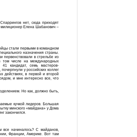
 Спаррингов нет, сюда приходят
, милиционер Елена Шабанович –
бойцы стали первыми в командном
пециального назначения страны.
и первенствовали в стрельбе из
в том числе на международных
41 кандидат, семь мастеров-
 почерпнули у российских коллег
х действиях, в первой и второй
рядом, и мне интересно все, что
делением. Но как, должно быть,
ваемые кучкой лидеров. Большая
пытку минского «майдана» у Дома
нг закончился.
ам все начиналось? С майданов,
ании, Франции, Америке. Вот там