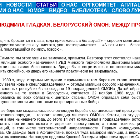
Я
НОВОСТИ
СТАТЬИ
О НАС
ОРГКОМИТЕТ
АГИТА
МИ О НАС
ЮМОР
ВИДЕО
БИБЛИОТЕКА
СЛОВО Л
ЛЮДМИЛА ГЛАДКАЯ. БЕЛОРУССКИЙ ОМОН: МЕЖДУ П
, что бросается в глаза, кода приезжаешь в Беларусь?» – спросил меня зна
уристов часто слышу: чистота, уют, гостеприимство». – «А вот и нет – без
, помотавшийся по миру, говорю».
Сами-то мы этого уже и не замечаем, привыкли. Разговор этот состоялся на
 милиции особого назначения ГУВД Минского горисполкома Дмитрием Балаб
стоит эта самая безопасность. Вроде бы и встретились с полковником ми
ить спокойно, но дверь его кабинета практически не закрывалась.
е 1980-х, когда старыми методами с криминалитетом бороться стало невоз
уру ввели новые спецподразделения – отряды милиции особого назначения.
х союзных республик было создано 19 подразделений ОМОНа. Датой образо
венного на то время в Белоруссии, считается 22 ноября 1988 года. 
овались во всех областных центрах страны. ОМОН оправдал себя быст
ступности могли именно такие натренированные бойцы.
ные береты» создавались в основном для борьбы с организованной преступ
венного порядка, – говорит командир минского ОМОНа. Кстати, на эту д
ен в мае нынешнего года, до этого 14 лет командовал в подразделении рот
стать против жестокости и дерзости преступников, а также активиза
заций, в том числе экстремистской направленности. Первым командир
ва. Он дважды был в Афганистане, поехал туда майором милиции, а вернул
м полковником. Награжден орденом Красной Звезды и афганским орденом С