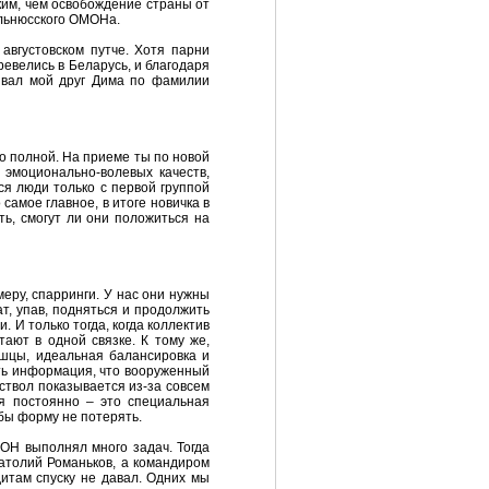
ким, чем освобождение страны от
льнюсского ОМОНа.
 августовском путче. Хотя парни
ревелись в Беларусь, и благодаря
зывал мой друг Дима по фамилии
о полной. На приеме ты по новой
 эмоционально-волевых качеств,
ся люди только с первой группой
самое главное, в итоге новичка в
ь, смогут ли они положиться на
меру, спарринги. У нас они нужны
ат, упав, подняться и продолжить
 И только тогда, когда коллектив
тают в одной связке. К тому же,
ышцы, идеальная балансировка и
сть информация, что вооруженный
 ствол показывается из-за совсем
я постоянно – это специальная
обы форму не потерять.
МОН выполнял много задач. Тогда
атолий Романьков, а командиром
итам спуску не давал. Одних мы