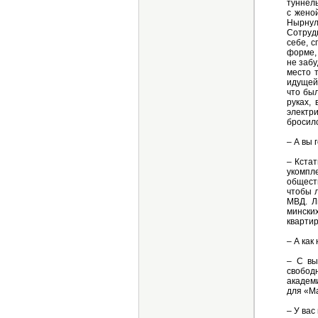
туннель
с жено
Нырнул
Сотрудн
себе, с
форме, 
не забу
место 
идущей 
что бы
руках,
электр
бросил
– А вы 
– Кстат
укомпл
общест
чтобы 
МВД. Л
мински
квартир
– А как
– С вы
свободн
академи
для «Ма
– У вас