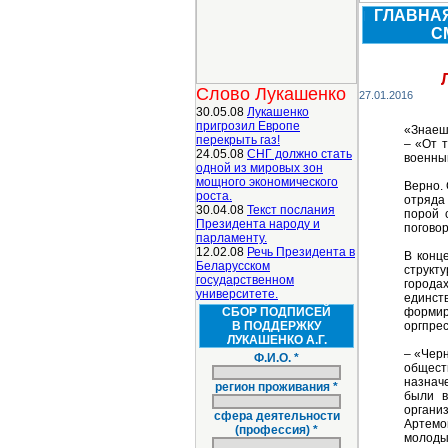
ГЛАВНА
С
Слово Лукашенко
27.01.2016
30.05.08
Лукашенко
пригрозил Европе
«Знаешь
перекрыть газ!
– «От т
24.05.08
СНГ должно стать
военный
одной из мировых зон
мощного экономического
Верно. 
роста.
отряда
30.04.08
Текст послания
порой 
Президента народу и
поговор
парламенту.
12.02.08
Речь Президента в
В конц
Беларусском
структ
государственном
города
университете.
единст
СБОР ПОДПИСЕЙ
формир
В ПОДДЕРЖКУ
оргпре
ЛУКАШЕНКО А.Г.
– «Чер
Ф.И.О. *
общест
назнач
регион проживания *
были в
органи
сфера деятельности
Артемо
(профессия) *
молоды