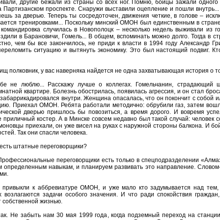
ивали, другие бежали из страны со всех ног. Помню, бойцы зажали одного 
а Партизанском проспекте. Снаружи выставили оцепление и пошли внутрь..
ешь за дверью. Теперь ты сосредоточен, движения четкие, в голове – искл
вается тренировками... Поскольку минский ОМОН был единственным в стране
 командировка случилась в Новополоцк – несколько недель выживали из го
здили в Барановичи, Гомель... В общем, вспоминать можно долго. Тогда в с
стно, чем бы все закончилось, не приди к власти в 1994 году Александр Г
переломить ситуацию и вытянуть экономику. Это был настоящий подвиг. Кт
ищ полковник, у вас наверняка найдется не одна захватывающая история о том
бе не люблю... Расскажу лучше о коллегах. Гомельчанин, страдающий
натной квартире. Болезнь обострилась, появилась агрессия, и он стал брос
забаррикадировался внутри. Женщина опасалась, что он покончит с собой ил
цию. Приехал ОМОН. Ребята работали методично: обрубили газ, затем вошли
ической дверью пришлось бы повозиться, а время дорого. И вовремя успел
 приличный костер. А в Минске совсем недавно был такой случай: человек с
моновцы приехали, он уже висел на руках с наружной стороны балкона. И бо
остей. Так они спасли человека.
с есть штатные переговорщики?
 Профессиональные переговорщики есть только в спецподразделении «Алмаз
м определенным навыкам, и планируем развивать это направление. Словом
ми.
 привыкли к аббревиатуре ОМОН, и уже мало кто задумывается над тем, 
х возлагаются задачи особого значения. И что ради спокойствия граждан,
т собственной жизнью.
так. Не забыть нам 30 мая 1999 года, когда подземный переход на станци