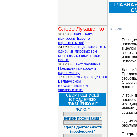
ГЛАВНА
С
Слово Лукашенко
18.02.2016
30.05.08
Лукашенко
пригрозил Европе
Поводом
перекрыть газ!
происхо
24.05.08
СНГ должно стать
в целом
одной из мировых зон
всего э
мощного экономического
иностра
роста.
неплохо,
30.04.08
Текст послания
Президента народу и
Для либ
парламенту.
Предлож
12.02.08
Речь Президента в
свобода,
Беларусском
С друго
государственном
дополняя
университете.
СБОР ПОДПИСЕЙ
И то, и 
В ПОДДЕРЖКУ
процесс
ЛУКАШЕНКО А.Г.
исходящ
начало. 
Ф.И.О. *
социаль
регион проживания *
Одним сл
результа
сфера деятельности
(профессия) *
Теперь 