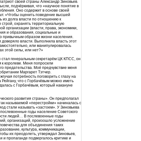
 патриот своей страны Александр Зиновьев.
ысле, подчёркивая, что «научное понятие в
ебления. Оно содержит в основе своей
ал: «Чтобы оценить поведение высшей
ть из долга власти по отношению к
я строй, охранять территориальную
ой организации (власти, права, экономики,
ания и образования, социальные и
тало привычным образом жизни населения.
 и доверяло власти. Выполнила власть этот
 самостоятельно, или манипулировалась
ах этой силы, или нет?»
он стал генеральным секретарём ЦК КПСС, он
м к королеве. Меня попросили
ого предательства. Моё предчувствие меня
обритании Маргарет Тэтчер.
жгучая потребность поговорить с глазу на
 Рейгану, что с Горбачёвым можно иметь
идалась с Горбачёвым, который накануне
ческого развития страны». Он предполагал
так называемой «перестройки» начиналась с
иод стали называть «застоем». У Зиновьева
В послевоенные годы население Советского
ности людей… В послевоенные годы
ений, организаций, произошло усложнение
человечества для объединения таких
разование, культура, коммуникации,
тобы их преодолеть, утверждал Зиновьев,
ии и пропаганде подвергалось критике и