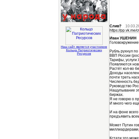
Слив?
10.03.2
https://pp.vk.me
Иван УШЕНИН
Головокружение 
Наш сайт является участником
Кольца Патриотических
Рубль рухнул по
Ресурсов
ВВП России (рос
Тарифы, услуги 
Появляются нов
Растёт кол-во б
Доходы населен
почти треть нас
Численность бед
Руководство Рос
Нащупывание это
биржах.
Я не говорю о п
И много чего е
И на фоне всег
предъявить всем
Может Путин гов
миллиардерами,
Кстати это може