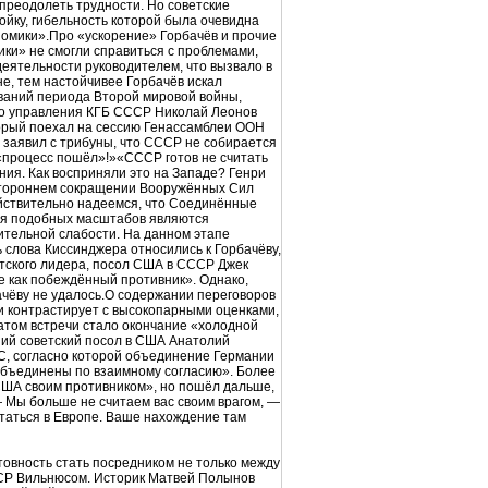
преодолеть трудности. Но советские
ройку, гибельность которой была очевидна
номики».Про «ускорение» Горбачёв и прочие
ики» не смогли справиться с проблемами,
деятельности руководителем, что вызвало в
е, тем настойчивее Горбачёв искал
еваний периода Второй мировой войны,
го управления КГБ СССР Николай Леонов
торый поехал на сессию Генассамблеи ООН
, заявил с трибуны, что СССР не собирается
 «процесс пошёл»!»«СССР готов не считать
ния. Как восприняли это на Западе? Генри
остороннем сокращении Вооружённых Сил
ействительно надеемся, что Соединённые
ия подобных масштабов являются
ительной слабости. На данном этапе
 слова Киссинджера относились к Горбачёву,
етского лидера, посол США в СССР Джек
е как побеждённый противник». Однако,
ачёву не удалось.О содержании переговоров
чи контрастирует с высокопарными оценками,
татом встречи стало окончание «холодной
ший советский посол в США Анатолий
С, согласно которой объединение Германии
 объединены по взаимному согласию». Более
 США своим противником», но пошёл дальше,
 Мы больше не считаем вас своим врагом, —
статься в Европе. Ваше нахождение там
товность стать посредником не только между
 ССР Вильнюсом. Историк Матвей Полынов