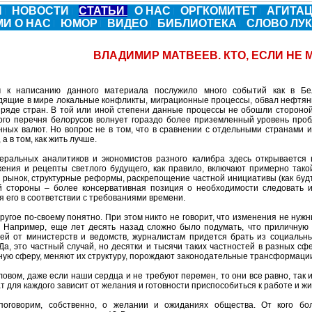
Я
НОВОСТИ
СТАТЬИ
О НАС
ОРГКОМИТЕТ
АГИТА
МИ О НАС
ЮМОР
ВИДЕО
БИБЛИОТЕКА
СЛОВО ЛУ
ВЛАДИМИР МАТВЕЕВ. КТО, ЕСЛИ НЕ 
 к написанию данного материала послужило много событий как в Бе
дящие в мире локальные конфликты, миграционные процессы, обвал нефтян
 ряде стран. В той или иной степени данные процессы не обошли стороной 
того перечня белорусов волнует гораздо более приземленный уровень проб
нных валют. Но вопрос не в том, что в сравнении с отдельными странами 
 а в том, как жить лучше.
еральных аналитиков и экономистов разного калибра здесь открывается 
ения и рецепты светлого будущего, как правило, включают примерно тако
 рынок, структурные реформы, раскрепощение частной инициативы (как будто
й стороны – более консервативная позиция о необходимости следовать и
 его в соответствии с требованиями времени.
другое по-своему понятно. При этом никто не говорит, что изменения не ну
. Например, еще лет десять назад сложно было подумать, что приличную
ей от министерств и ведомств, журналистам придется брать из социальных
Да, это частный случай, но десятки и тысячи таких частностей в разных сф
ную сферу, меняют их структуру, порождают законодательные трансформаци
овом, даже если наши сердца и не требуют перемен, то они все равно, так 
т для каждого зависит от желания и готовности приспособиться к работе и жи
поговорим, собственно, о желании и ожиданиях общества. От кого б