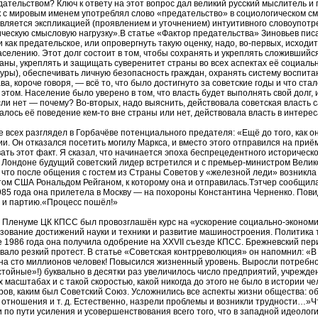
дательством? Ключ к ответу на этот вопрос дал великий русский мыслитель и
 с мировым именем употреблял слово «предательство» в социологическом см
вляется экспликацией (проявлением и уточнением) интуитивного словоупотр
ческую смысловую нагрузку».В статье «Фактор предательства» Зиновьев пис
и как предательское, или опровергнуть такую оценку, надо, во-первых, исходи
селению. Этот долг состоит в том, чтобы сохранять и укреплять сложившийс
аны, укреплять и защищать суверенитет страны во всех аспектах её социальн
туры), обеспечивать личную безопасность граждан, охранять систему воспит
ва, короче говоря, — всё то, что было достигнуто за советские годы и что с
 этом. Население было уверено в том, что власть будет выполнять свой долг,
сли нет — почему? Во-вторых, надо выяснить, действовала советская власть
алось её поведение кем-то вне страны или нет, действовала власть в интерес
 всех разглядел в Горбачёве потенциального предателя: «Ещё до того, как 
ии. Он отказался посетить могилу Маркса, и вместо этого отправился на приё
ть этот факт. Я сказал, что начинается эпоха беспрецедентного историческ
 Лондоне будущий советский лидер встретился и с премьер-министром Велик
что после общения с гостем из Страны Советов у «железной леди» возникла 
том США Рональдом Рейганом, к которому она и отправилась.Тэтчер сообщила
985 года она прилетела в Москву — на похороны Константина Черненко. Пов
 и партию.«Процесс пошёл!»
а Пленуме ЦК КПСС был провозглашён курс на «ускорение социально-экономи
зование достижений науки и техники и развитие машиностроения. Политика 
е 1986 года она получила одобрение на ХХVII съезде КПСС. Брежневский пер
вало резкий протест. В статье «Советская контрреволюция» он напомнил: «
на сто миллионов человек! Повысился жизненный уровень. Выросли потреб
стойные»!) буквально в десятки раз увеличилось число предприятий, учрежд
х масштабах и с такой скоростью, какой никогда до этого не было в истории 
ов, каким был Советский Союз. Усложнились все аспекты жизни общества: об
тношения и т. д. Естественно, назрели проблемы и возникли трудности…»Ч
 по пути усиления и усовершенствования всего того, что в западной идеолог