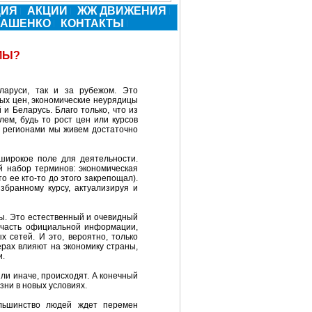
ЦИЯ
АКЦИИ
ЖЖ ДВИЖЕНИЯ
КАШЕНКО
КОНТАКТЫ
МЫ?
ларуси, так и за рубежом. Это
ых цен, экономические неурядицы
и Беларусь. Благо только, что из
лем, будь то рост цен или курсов
и регионами мы живем достаточно
широкое поле для деятельности.
й набор терминов: экономическая
 ее кто-то до этого закрепощал).
збранному курсу, актуализируя и
жны. Это естественный и очевидный
 часть официальной информации,
 сетей. И это, вероятно, только
ерах влияют на экономику страны,
и.
или иначе, происходят. А конечный
зни в новых условиях.
ольшинство людей ждет перемен