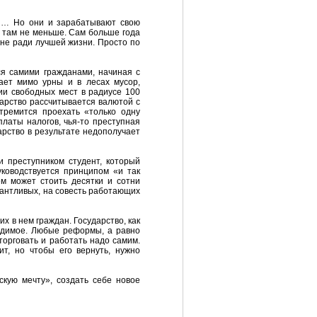
ди… Но они и зарабатывают свою
и там не меньше. Сам больше года
 не ради лучшей жизни. Просто по
ся самими гражданами, начиная с
ает мимо урны и в лесах мусор,
ии свободных мест в радиусе 100
дарство рассчитывается валютой с
тремится проехать «только одну
платы налогов, чья-то преступная
арство в результате недополучает
и преступником студент, который
уководствуется принципом «и так
м может стоить десятки и сотни
алантливых, на совесть работающих
их в нем граждан. Государство, как
одимое. Любые реформы, а равно
орговать и работать надо самим.
т, но чтобы его вернуть, нужно
скую мечту», создать себе новое