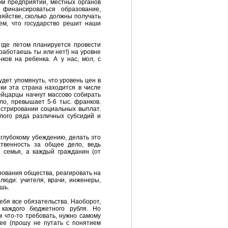
ом предприятии, местных органов
финансироваться образование,
яйстве, сколько должны получать
ем, что государство решит наши
 где летом планируется провести
работаешь ты или нет!) на уровне
ков на ребенка. А у нас, мол, с
дет упомянуть, что уровень цен в
ки эта страна находится в числе
ейцарцы начнут массово собирать
ло, превышает 5-6 тыс. франков.
истрировании социальных выплат.
лого ряда различных субсидий и
 глубокому убеждению, делать это
ственность за общее дело, ведь
я семья, а каждый гражданин (от
рования общества, реагировать на
люди: учителя, врачи, инженеры,
шь.
себя все обязательства. Наоборот,
 каждого бюджетного рубля. Но
м что-то требовать, нужно самому
ее (прошу не путать с понятием