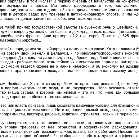
ния зарплаты в том числе)? В первую очередь от начальства на конкретн
 и государства в целом. Мы много рассуждаем о том, как должно 
хранение, какая зарплата должна быть в промышленности или сельском хоз
тели в детских садах или тренеры в детско-юношеском спорте. И мы жд
ы: выделит деньги, снизит цены, обеспечит всех жильем…
ще такой пример государственной заботы за рубежом: речь о Швейцарии,
дум по вопросу установления базового дохода для всех граждан (не важно, 
. швейцарских франков (или примерно 2,2 тыс. евро). Плюс еще 625 фран
ами решили бороться...
 давайте порадуемся за швейцарцев и пожелаем им удачи. Хотя нелишним бу
ии совсем иной, нежели в Беларуси, и по конкурентоспособности экономи
 лидеров. Да и вряд ли даже в случае одобрения подобной инициативы шв
покидать рабочие места, ведь сейчас их ежемесячная зарплата, как прави
 дискуссия ведется скорее не о манне небесной, а об экономии на админ
едение гарантированного дохода в том числе предполагает замену им це
.
вим Швейцарию. Хватает своих проблем, которые надо решать. И, по моему
в первую очередь сами люди, а не государство. Пора осознать ответ
ство (наша страна, в которой мы живем) – это не что иное, как больша
та до простого рабочего) – ее составная часть.
ство или власть призваны лишь создавать рамочные условия для функциони
иные социальные изменения. Но итог, национальный доход создают сами 
 программисты, шахтеры, рабочие, водители, строители…всех и не перечисли
чу оговориться, что такая позиция не означает, что власть должна снять с 
о вправе требовать от нее отработки и эффективного расходования
тима и такая позиция гражданина: «как платят, так и работаю». Прежде че
ветить на вопрос: «Способен/способна ли я работать лучше и эффективн