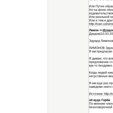
Или Путин обра
Но на фоне обни
издевательством
Или реальной н
Или и тем и друг
http://ivan-ushe
Лимон >>Дурдо
Дурдом)10.03.20
Эдуард Лимонов:
ЛИМОНОВ Эдуа
Я им предлагаю 
Я думаю, что вс
предложение ста
как-то бездумно.
Когда людей ник
несуственые вещ
Я им еще раз пр
заведомо никто 
Источник: http:/
об иуде Горби
По мнению члена
безоговорочной