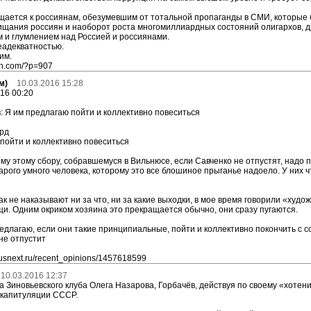
щается к россиянам, обезумевшим от тотальной пропаганды в СМИ, которые 
щания россиян и наоборот роста многомиллиардных состояний олигархов, д
 и глумлением над Россией и россиянами.
еадекватностью.
им.
nin.com/?p=907
м)
10.03.2016 15:28
16 00:20
 Я им предлагаю пойти и коллективно повеситься
рд
пойти и коллективно повеситься
ему этому сбору, собравшемуся в Вильнюсе, если Савченко не отпустят, надо 
рого умного человека, которому это все блошиное прыганье надоело. У них чт
ак не наказывают ни за что, ни за какие выходки, в мое время говорили «худо
и. Одним окриком хозяина это прекращается обычно, они сразу пугаются.
едлагаю, если они такие принципиальные, пойти и коллективно покончить с со
не отпустит
/rusnext.ru/recent_opinions/1457618599
10.03.2016 12:37
 Зиновьевского клуба Олега Назарова, Горбачёв, действуя по своему «хотени
 капитуляции СССР.