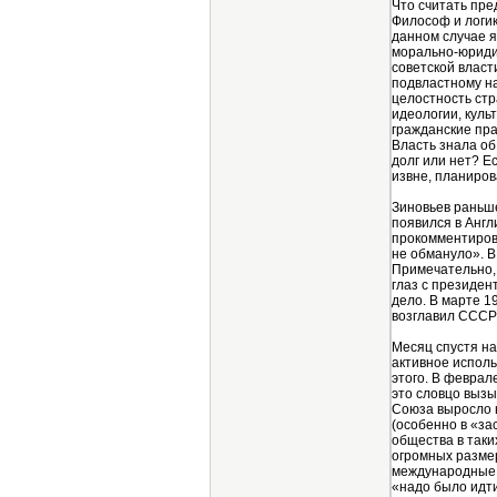
Что считать пре
Философ и логик
данном случае я
морально-юриди
советской власт
подвластному на
целостность стр
идеологии, куль
гражданские пра
Власть знала об
долг или нет? Е
извне, планиров
Зиновьев раньше
появился в Англ
прокомментирова
не обмануло». В
Примечательно, 
глаз с президен
дело. В марте 1
возглавил СССР
Месяц спустя н
активное исполь
этого. В феврал
это словцо вызы
Союза выросло 
(особенно в «за
общества в таки
огромных размер
международные о
«надо было идти