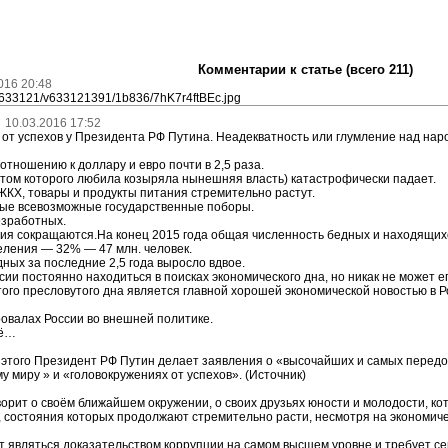
Комментарии к статье (всего 211)
016 20:48
/c633121/v633121391/1b836/7hK7r4ftBEc.jpg
10.03.2016 17:52
от успехов у Президента РФ Путина. Неадекватность или глумление над нар
 отношению к доллару и евро почти в 2,5 раза.
том которого любила козыряла нынешняя власть) катастрофически падает.
ЖКХ, товары и продукты питания стремительно растут.
ые всевозможные государственные поборы.
езработных.
ия сокращаются.На конец 2015 года общая численность бедных и находящихс
еления — 32% — 47 млн. человек.
ных за последние 2,5 года выросло вдвое.
сии постоянно находиться в поисках экономического дна, но никак не может ег
го пресловутого дна является главной хорошей экономической новостью в Ро
ровалах России во внешней политике.
щё…
о этого Президент РФ Путин делает заявления о «высочайших и самых перед
у миру » и «головокружениях от успехов». (Источник)
орит о своём ближайшем окружении, о своих друзьях юности и молодости, ко
 состояния которых продолжают стремительно расти, несмотря на экономиче
т являться доказательством коррупции на самом высшем уровне и требует се