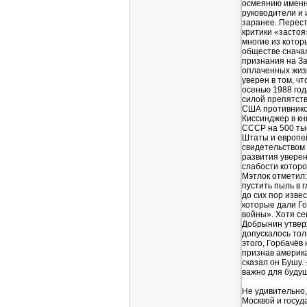
осмеянию именно
руководители и 
заранее. Перест
критики «застоя
многие из котор
обществе сначал
признания на За
оплаченных жиз
уверен в том, 
осенью 1988 год
силой препятств
США противником
Киссинджер в к
СССР на 500 тыс
Штаты и европе
свидетельством 
развития уверен
слабости которо
Мэтлок отметил:
пустить пыль в 
до сих пор изве
которые дали Го
войны». Хотя се
Добрынин утвер
допускалось тол
этого, Горбачёв
признав америк
сказал он Бушу.
важно для будущ
Не удивительно,
Москвой и госуд