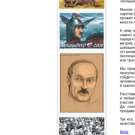
«больше»
Многие 
зарплату
прожил в
юности л
К чему 
самого 
паркует
метров,
шабашни
останов
беспечн
или трат
Мы прив
прогуля
сойдет»
человече
и закон
Расстави
и любая
участие
Да, сою
продават
Так кто
качество
Belta