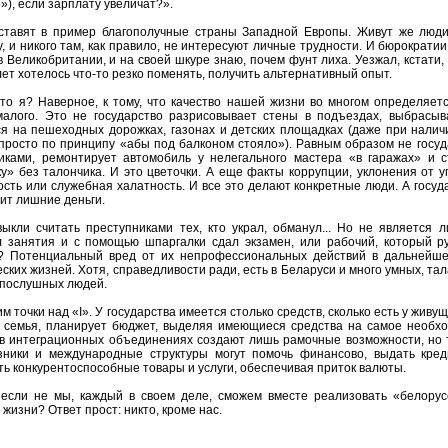
), если зарплату увеличат?».
ставят в пример благополучные страны Западной Европы. Живут же лю
, и никого там, как правило, не интересуют личные трудности. И бюрократи
 Великобритании, и на своей шкуре знаю, почем фунт лиха. Уезжал, кстати,
ет хотелось что-то резко поменять, получить альтернативный опыт.
это я? Наверное, к тому, что качество нашей жизни во многом определяет
малого. Это не государство разрисовывает стены в подъездах, выбрасыв
ся на пешеходных дорожках, газонах и детских площадках (даже при налич
 просто по принципу «абы под балконом стояло»). Равным образом не госу
ками, ремонтирует автомобиль у нелегального мастера «в гаражах» и с
ку» без талончика. И это цветочки. А еще факты коррупции, уклонения от у
ость или служебная халатность. И все это делают конкретные люди. А госуд
ит лишние деньги.
ыкли считать преступниками тех, кто украл, обманул... Но не является л
л занятия и с помощью шпаргалки сдал экзамен, или рабочий, который р
? Потенциальный вред от их непрофессиональных действий в дальнейше
ских жизней. Хотя, справедливости ради, есть в Беларуси и много умных, т
опослушных людей.
м точки над «I». У государства имеется столько средств, сколько есть у живущ
 семья, планирует бюджет, выделяя имеющиеся средства на самое необх
 в интеграционных объединениях создают лишь рамочные возможности, но т
зники и международные структуры могут помочь финансово, выдать креди
ь конкурентоспособные товары и услуги, обеспечивая приток валюты.
, если не мы, каждый в своем деле, сможем вместе реализовать «белорус
 жизни? Ответ прост: никто, кроме нас.