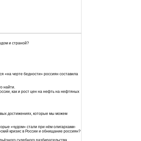
одом и страной?
я «на черте бедности» россиян составила
о найти.
ссии, как и рост цен на нефть на нефтяных
овых достижениях, которые мы можем
торые «чудом» стали при нём олигархами-
ский кризис в России и обнищание россиян?
рьёзного судебного разбирательства.