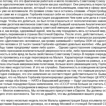
 потому, что это фактически работало и могло позволить Советскому Союзу 
их идеологические холуи поступили как раз наоборот. Они ринулись в перест
ройка развязала кризис, который стал всеобъемлющим, охватив и сферу эко
» уже не вспоминали. Их громкие слова так и остались словами. «Перестройщ
ых сами же и создали. Горбачёв показал себя не способным к созидательной 
а разочарование, а потом растущее раздражение.Чем хуже шли дела в стран
паде. Чтобы его добиться, он был готов отказаться от геополитических заво
нями десятков миллионов советских людей.Бывший начальник Аналитическо
что «решающую отмашку развалу советской империи дал именно Горбачёв, ко
а и, как всегда, одержимый идеей, чем бы ему порадовать весь остальной мир
овать переменам в странах Восточной Европы. После этого, действительно,
»Горбачёв был готов идти на односторонние уступки и в вопросах разоруже
ниге «Дипломатия» вспоминал, как громко заявивший с трибуны ООН об одн
яч человек и 10 тысяч танков Горбачёв «добавил довольно жалобно: «Мы д
йцы также предпримут какие-либо шаги»… Однако односторонние сокращен
либо признаком исключительной уверенности в себе, либо признаком исключ
ность в себе вряд ли была свойственна Советскому Союзу».В первую очередь
го проявились и в ходе переговоров на Мальте. Характеризуя поведение сов
 «Ему необходимо было, чтобы видели: он ведёт дела с Бушем на равных, а н
глаза опытным американским политикам, больше всего уважающим силу, Горб
стно явно недостаточно. И это не случайно. Лаконичность в освещении встре
рбачёв, Буш и их окружение. Все они настаивали на том, что главным резуль
годня очевидно, что эти заявления не соответствуют действительности. Быв
ждал, что на Мальте Горбачёв проигнорировал директиву Политбюро ЦК КПС
ько «когда оба блока — НАТО и Варшавский договор — будут распущены или
 не только порадовал Буша заявлением, что «СССР готов больше не считать
анцев «стать посредником в мирных преобразованиях в Восточной Европе».—
 — Многое изменилось. Мы хотим вашего присутствия в Европе. Вы должны о
его этого континента. Так что не думайте, что мы добиваемся вашего ухода.
 что через несколько недель после Мальты администрация Буша изъявила го
арствами Варшавского договора, но и между Москвой и столицей Литовской